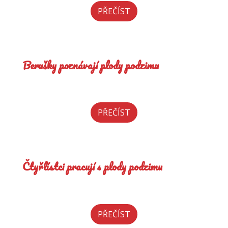
PŘEČÍST
Berušky poznávají plody podzimu
PŘEČÍST
Čtyřlístci pracují s plody podzimu
PŘEČÍST