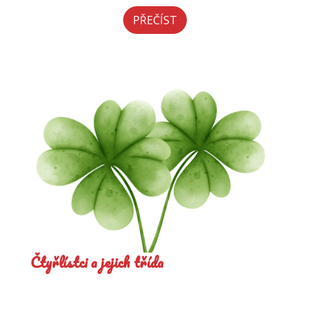
PŘEČÍST
Čtyřlístci a jejich třída