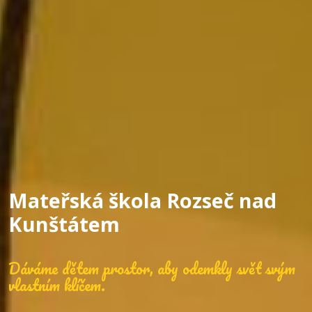
Mateřská škola Rozseč nad
Kunštátem
Dáváme dětem prostor, aby odemkly svět svým
vlastním klíčem.