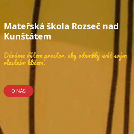
Mateřská škola Rozseč nad
Kunštátem
Dáváme dětem prostor, aby odemkly svět svým
vlastním klíčem.
O NÁS