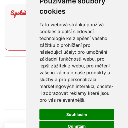
Používáme soubory
cookies
Společná návštěva JZD
Tato webová stránka používá
cookies a další sledovací
PŘEČÍST
technologie ke zlepšení vašeho
zážitku z prohlížení pro
následující účely:
pro umožnění
základní funkčnosti webu
,
pro
lepší zážitek z webu
,
pro měření
vašeho zájmu o naše produkty a
« předchozí
služby a pro personalizaci
1
|
2
|
3
marketingových interakcí
,
chcete-
li zobrazovat reklamy které jsou
pro vás relevantnější
.
Souhlasím
Odmítám