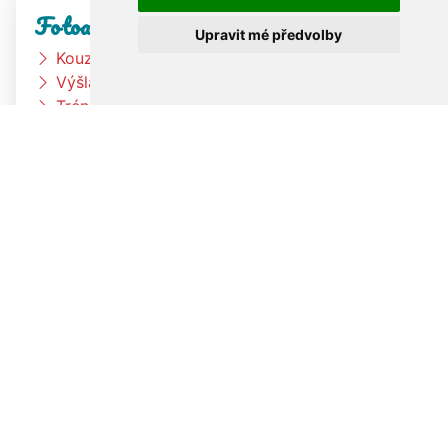
Fotoalbum
Upravit mé předvolby
Kouzelník
Výšlap k rybníku
Trénink na zahradě
Keramická dílna
Výlet Bongo
Medové snídaně
Zahradní slavnost
Ten dělá to a ten zas tohle
Honba za pokladem
Zkouším čím budu až vyrostu
Čtyřlístci na exkurzi v pekárně Kunštát
Jak si vědec Otík šel pro princeznu
Pracujeme na zahradě
Fotbalový trénink
Družina vaří čínské nudle
Divadlo Radost
Čarodějnický týden u berušek