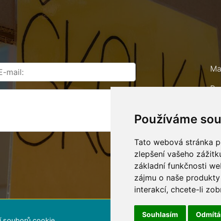
Ma
Ro
67
Používáme sou
Te
E-
Tato webová stránka po
zlepšení vašeho zážitku
základní funkčnosti w
zájmu o naše produkty 
interakcí
,
chcete-li zob
Souhlasím
Odmít
í souborů cookie