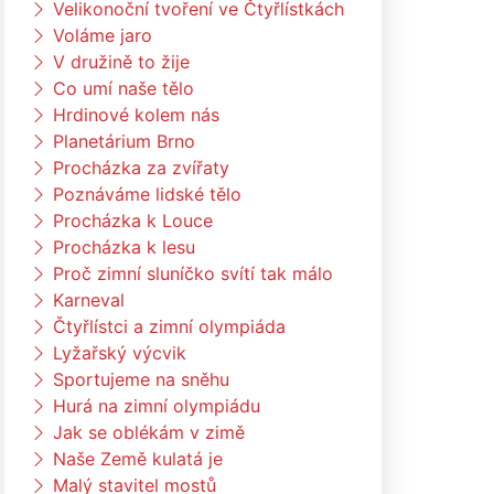
Velikonoční tvoření ve Čtyřlístkách
Voláme jaro
V družině to žije
Co umí naše tělo
Hrdinové kolem nás
Planetárium Brno
Procházka za zvířaty
Poznáváme lidské tělo
Procházka k Louce
Procházka k lesu
Proč zimní sluníčko svítí tak málo
Karneval
Čtyřlístci a zimní olympiáda
Lyžařský výcvik
Sportujeme na sněhu
Hurá na zimní olympiádu
Jak se oblékám v zimě
Naše Země kulatá je
Malý stavitel mostů