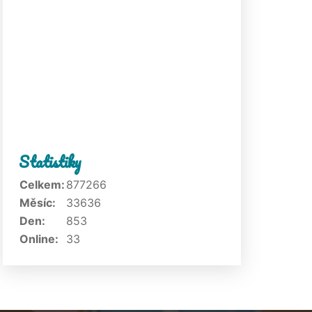
Statistiky
Celkem:
877266
Měsíc:
33636
Den:
853
Online:
33