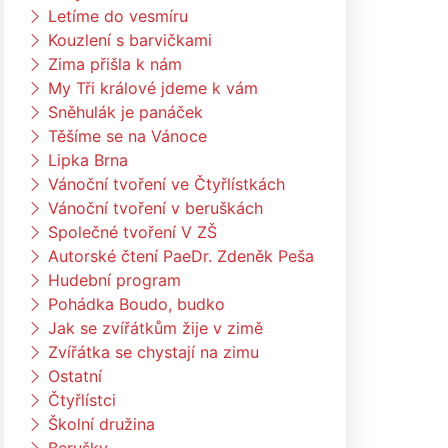
Letíme do vesmíru
Kouzlení s barvičkami
Zima přišla k nám
My Tři králové jdeme k vám
Sněhulák je panáček
Těšíme se na Vánoce
Lipka Brna
Vánoční tvoření ve Čtyřlístkách
Vánoční tvoření v beruškách
Společné tvoření V ZŠ
Autorské čtení PaeDr. Zdeněk Peša
Hudební program
Pohádka Boudo, budko
Jak se zvířátkům žije v zimě
Zvířátka se chystají na zimu
Ostatní
Čtyřlístci
Školní družina