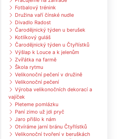
Pracujeme na zahradě
Fotbalový trénink
Družina vaří čínské nudle
Divadlo Radost
Čarodějnický týden u berušek
Kotlíkový guláš
Čarodějnický týden u Čtyřlístků
Výšlap k Louce a k jelenům
Zvířátka na farmě
Škola rytmu
Velikonoční pečení v družině
Velikonoční pečení
Výroba velikonočních dekorací a
vajíček
Pleteme pomlázku
Paní zimo už jdi pryč
Jaro přišlo k nám
Otvíráme jarní bránu Čtyřlístků
Velikonoční tvoření v beruškách