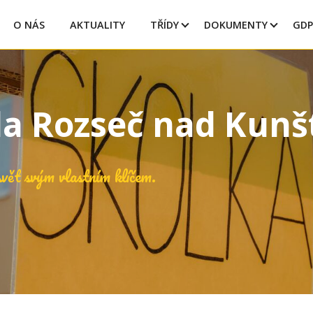
O NÁS
AKTUALITY
TŘÍDY
DOKUMENTY
GDP
la Rozseč nad Kun
vět svým vlastním klíčem.