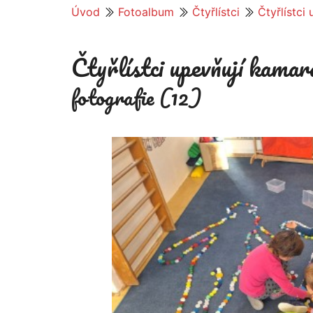
Úvod
Fotoalbum
Čtyřlístci
Čtyřlístci
Čtyřlístci upevňují kamar
fotografie (12)