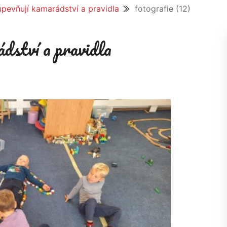
 upevňují kamarádství a pravidla
fotografie (12)
ádství a pravidla