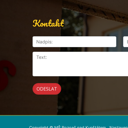
Kontakt
Copyright © MŠ Rozseč nad Kunštátem
Nastaven