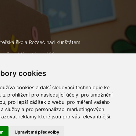
teřská škola Rozseč nad Kunštátem
zseč nad Kunštátem 133
9 73
bory cookies
lefon: +420 602 693 226
mail:
msrozsec@seznam.cz
užívá cookies a další sledovací technologie ke
 z prohlížení pro následující účely:
pro umožnění
ebu
,
pro lepší zážitek z webu
,
pro měření vašeho
a služby a pro personalizaci marketingových
razovat reklamy které jsou pro vás relevantnější
.
ám
Upravit mé předvolby