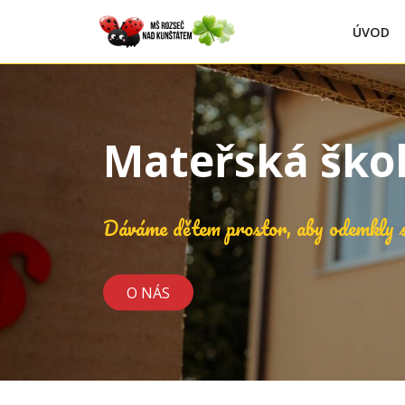
ÚVOD
Mateřská ško
Dáváme dětem prostor, aby odemkly s
O NÁS