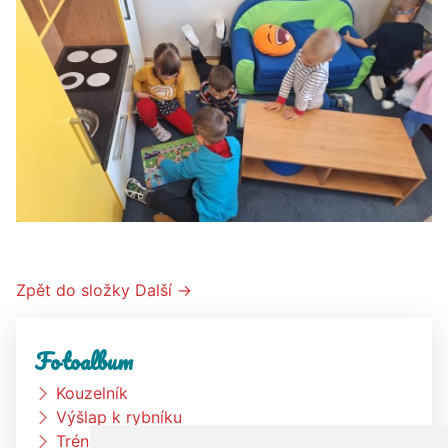
Zpět do složky
Další →
Fotoalbum
Kouzelník
Výšlap k rybníku
Trénink na zahradě