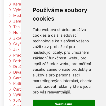
Keramická dílna
Používáme soubory
Výlet Bongo
Medové snídaně
cookies
Zahradní slavnost
Ten dělá to a ten zas tohle
Tato webová stránka používá
Honba za pokladem
cookies a další sledovací
Zkouším čím budu až vyrostu
technologie ke zlepšení vašeho
Čtyřlístci na exkurzi v pekárně Kunštát
zážitku z prohlížení pro
Jak si vědec Otík šel pro princeznu
následující účely:
pro umožnění
Pracujeme na zahradě
základní funkčnosti webu
,
pro
Fotbalový trénink
lepší zážitek z webu
,
pro měření
Družina vaří čínské nudle
vašeho zájmu o naše produkty a
Divadlo Radost
služby a pro personalizaci
Čarodějnický týden u berušek
marketingových interakcí
,
chcete-
Kotlíkový guláš
li zobrazovat reklamy které jsou
Čarodějnický týden u Čtyřlístků
pro vás relevantnější
.
Výšlap k Louce a k jelenům
Zvířátka na farmě
Souhlasím