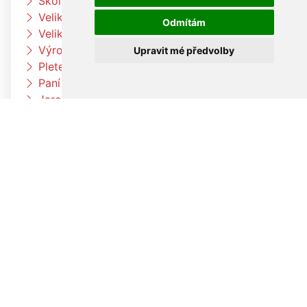
Škola rytmu
Velikonoční pečení v družině
Odmítám
Velikonoční pečení
Výroba velikonočních dekorací a vajíček
Upravit mé předvolby
Pleteme pomlázku
Paní zimo už jdi pryč
Jaro přišlo k nám
Otvíráme jarní bránu Čtyřlístků
Velikonoční tvoření v beruškách
Velikonoční tvoření ve Čtyřlístkách
Voláme jaro
V družině to žije
Co umí naše tělo
Hrdinové kolem nás
Planetárium Brno
Procházka za zvířaty
Poznáváme lidské tělo
Procházka k Louce
Procházka k lesu