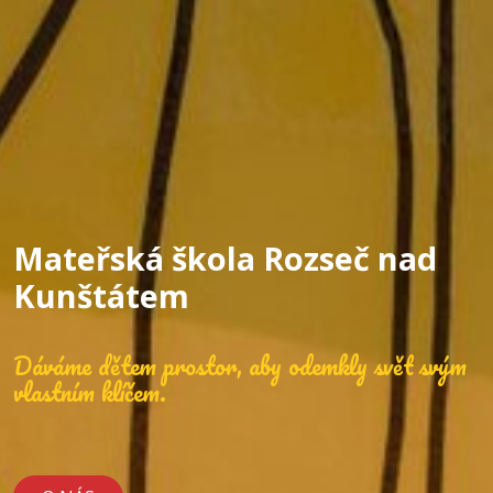
Mateřská škola Rozseč nad
Kunštátem
Dáváme dětem prostor, aby odemkly svět svým
vlastním klíčem.