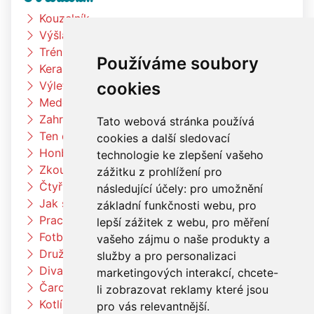
Kouzelník
Výšlap k rybníku
Trénink na zahradě
Používáme soubory
Keramická dílna
cookies
Výlet Bongo
Medové snídaně
Zahradní slavnost
Tato webová stránka používá
Ten dělá to a ten zas tohle
cookies a další sledovací
Honba za pokladem
technologie ke zlepšení vašeho
Zkouším čím budu až vyrostu
zážitku z prohlížení pro
Čtyřlístci na exkurzi v pekárně Kunštát
následující účely:
pro umožnění
Jak si vědec Otík šel pro princeznu
základní funkčnosti webu
,
pro
Pracujeme na zahradě
lepší zážitek z webu
,
pro měření
Fotbalový trénink
vašeho zájmu o naše produkty a
Družina vaří čínské nudle
služby a pro personalizaci
Divadlo Radost
marketingových interakcí
,
chcete-
Čarodějnický týden u berušek
li zobrazovat reklamy které jsou
Kotlíkový guláš
pro vás relevantnější
.