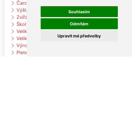
Čarodějnický týden u Čtyřlístků
Výšlap k Louce a k jelenům
Souhlasím
Zvířátka na farmě
Odmítám
Škola rytmu
Velikonoční pečení v družině
Upravit mé předvolby
Velikonoční pečení
Výroba velikonočních dekorací a vajíček
Pleteme pomlázku
Paní zimo už jdi pryč
Jaro přišlo k nám
Otvíráme jarní bránu Čtyřlístků
Velikonoční tvoření v beruškách
Velikonoční tvoření ve Čtyřlístkách
Voláme jaro
V družině to žije
Co umí naše tělo
Hrdinové kolem nás
Planetárium Brno
Procházka za zvířaty