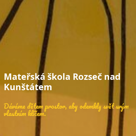
Mateřská škola Rozseč nad
Kunštátem
Dáváme dětem prostor, aby odemkly svět svým
vlastním klíčem.