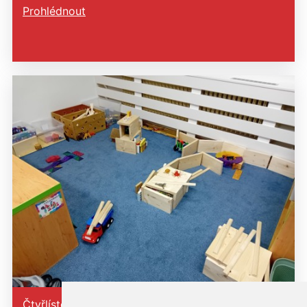
Prohlédnout
Čtyřlístci