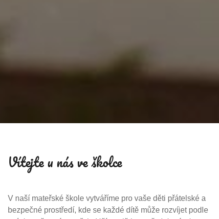
Vítejte u nás ve školce
V naší mateřské škole vytváříme pro vaše děti přátelské a
bezpečné prostředí, kde se každé dítě může rozvíjet podle