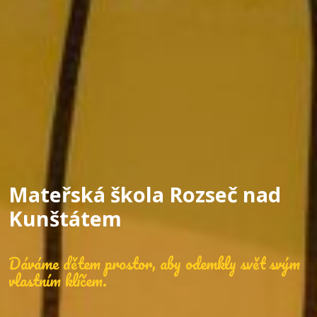
Mateřská škola Rozseč nad
Kunštátem
Dáváme dětem prostor, aby odemkly svět svým
vlastním klíčem.