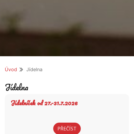
Úvod
Jídelna
Jídelna
Jídelníček od 27.-31.7.2026
PŘEČÍST