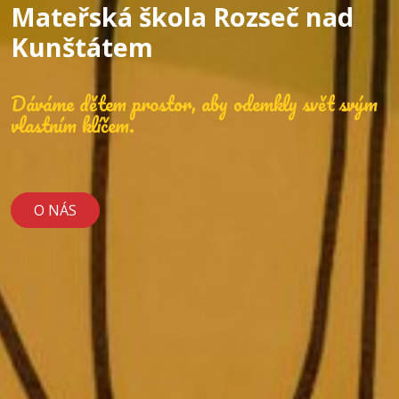
Mateřská škola Rozseč nad
Kunštátem
Dáváme dětem prostor, aby odemkly svět svým
vlastním klíčem.
O NÁS