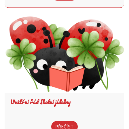
Vnitřní řád školní jídelny
PŘEČÍST