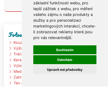
PŘEČÍST
základní funkčnosti webu
,
pro
lepší zážitek z webu
,
pro měření
vašeho zájmu o naše produkty a
služby a pro personalizaci
marketingových interakcí
,
chcete-
li zobrazovat reklamy které jsou
Fotoalbum
pro vás relevantnější
.
Kouzelník
Výšlap k rybníku
Souhlasím
Trénink na zahradě
Keramická dílna
Odmítám
Výlet Bongo
Upravit mé předvolby
Medové snídaně
Zahradní slavnost
Ten dělá to a ten zas tohle
Honba za pokladem
Zkouším čím budu až vyrostu
Čtyřlístci na exkurzi v pekárně Kunštát
Jak si vědec Otík šel pro princeznu