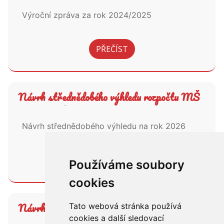
Výroční zpráva za rok 2024/2025
PŘEČÍST
Návrh střednědobého výhledu rozpočtu MŠ
Rozseč nad Kunštátem
Návrh střednědobého výhledu na rok 2026
PŘEČÍST
Používáme soubory
cookies
Návrh rozpočtu neinvestičních výdajů na rok
Tato webová stránka používá
cookies a další sledovací
2026 MŠ Rozseč nad Kunštátem