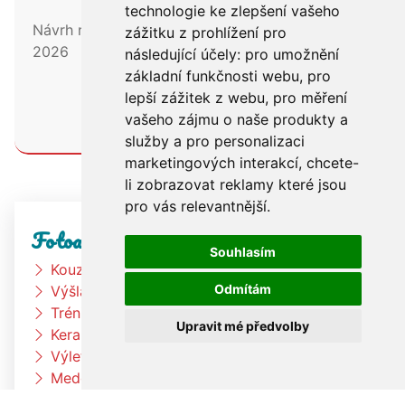
technologie ke zlepšení vašeho
Návrh rozpočtu neinvestičních výdajů na rok
zážitku z prohlížení pro
2026
následující účely:
pro umožnění
základní funkčnosti webu
,
pro
lepší zážitek z webu
,
pro měření
PŘEČÍST
vašeho zájmu o naše produkty a
služby a pro personalizaci
marketingových interakcí
,
chcete-
li zobrazovat reklamy které jsou
pro vás relevantnější
.
Fotoalbum
Souhlasím
Kouzelník
Odmítám
Výšlap k rybníku
Trénink na zahradě
Upravit mé předvolby
Keramická dílna
Výlet Bongo
Medové snídaně
Zahradní slavnost