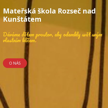
Mateřská škola Rozseč nad
Kunštátem
Dáváme dětem prostor, aby odemkly svět svým
vlastním klíčem.
O NÁS