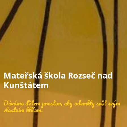
Mateřská škola Rozseč nad
Kunštátem
Dáváme dětem prostor, aby odemkly svět svým
vlastním klíčem.