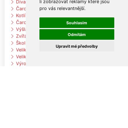
li zobrazovat reklamy které jsou
Divadlo Radost
pro vás relevantnější
.
Čarodějnický týden u berušek
Kotlíkový guláš
Čarodějnický týden u Čtyřlístků
Souhlasím
Výšlap k Louce a k jelenům
Odmítám
Zvířátka na farmě
Škola rytmu
Upravit mé předvolby
Velikonoční pečení v družině
Velikonoční pečení
Výroba velikonočních dekorací a vajíček
Pleteme pomlázku
Paní zimo už jdi pryč
Jaro přišlo k nám
Otvíráme jarní bránu Čtyřlístků
Velikonoční tvoření v beruškách
Velikonoční tvoření ve Čtyřlístkách
Voláme jaro
V družině to žije
Co umí naše tělo