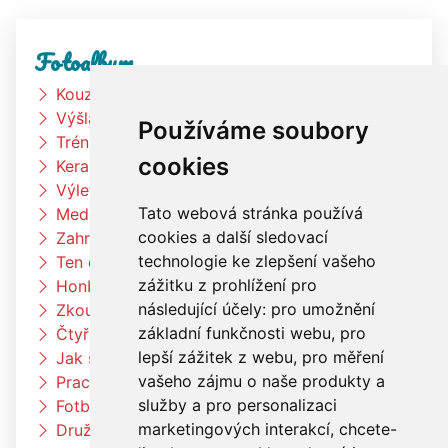
Fotoalbum
Kouzelník
Výšlap k rybníku
Používáme soubory
Trénink na zahradě
cookies
Keramická dílna
Výlet Bongo
Tato webová stránka používá
Medové snídaně
cookies a další sledovací
Zahradní slavnost
technologie ke zlepšení vašeho
Ten dělá to a ten zas tohle
zážitku z prohlížení pro
Honba za pokladem
následující účely:
pro umožnění
Zkouším čím budu až vyrostu
základní funkčnosti webu
,
pro
Čtyřlístci na exkurzi v pekárně Kunštát
lepší zážitek z webu
,
pro měření
Jak si vědec Otík šel pro princeznu
vašeho zájmu o naše produkty a
Pracujeme na zahradě
služby a pro personalizaci
Fotbalový trénink
marketingových interakcí
,
chcete-
Družina vaří čínské nudle