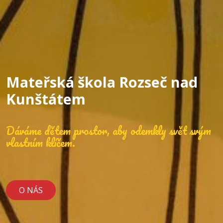
Mateřská škola Rozseč nad
Kunštátem
Dáváme dětem prostor, aby odemkly svět svým
vlastním klíčem.
O NÁS