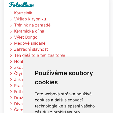
Fotoalbum
Kouzelník
Výšlap k rybníku
Trénink na zahradě
Keramická dílna
Výlet Bongo
Medové snídaně
Zahradní slavnost
Ten dělá to a ten zas tohle
Honba za pokladem
Zkouším čím budu až vyrostu
Používáme soubory
Čtyřlístci na exkurzi v pekárně Kunštát
Jak si vědec Otík šel pro princeznu
cookies
Pracujeme na zahradě
Fotbalový trénink
Tato webová stránka používá
Družina vaří čínské nudle
cookies a další sledovací
Divadlo Radost
technologie ke zlepšení vašeho
Čarodějnický týden u berušek
zážitku z prohlížení pro