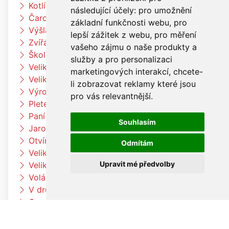
Kotlíkový guláš
následující účely:
pro umožnění
Čarodějnický týden u Čtyřlístků
základní funkčnosti webu
,
pro
Výšlap k Louce a k jelenům
lepší zážitek z webu
,
pro měření
Zvířátka na farmě
vašeho zájmu o naše produkty a
Škola rytmu
služby a pro personalizaci
Velikonoční pečení v družině
marketingových interakcí
,
chcete-
Velikonoční pečení
li zobrazovat reklamy které jsou
Výroba velikonočních dekorací a vajíček
pro vás relevantnější
.
Pleteme pomlázku
Paní zimo už jdi pryč
Souhlasím
Jaro přišlo k nám
Otvíráme jarní bránu Čtyřlístků
Odmítám
Velikonoční tvoření v beruškách
Upravit mé předvolby
Velikonoční tvoření ve Čtyřlístkách
Voláme jaro
V družině to žije
Co umí naše tělo
Hrdinové kolem nás
Planetárium Brno