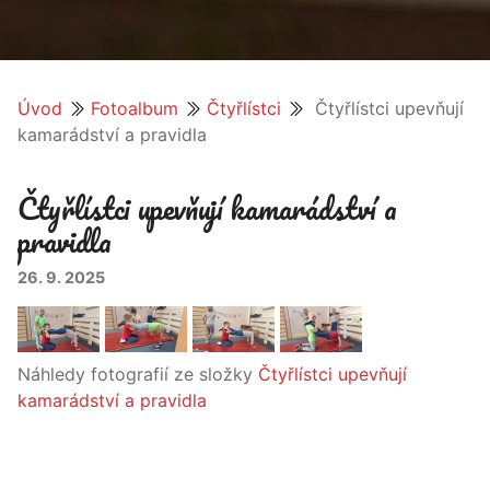
Úvod
Fotoalbum
Čtyřlístci
Čtyřlístci upevňují
kamarádství a pravidla
Čtyřlístci upevňují kamarádství a
pravidla
26. 9. 2025
Náhledy fotografií ze složky
Čtyřlístci upevňují
kamarádství a pravidla