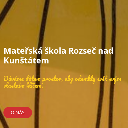
Mateřská škola Rozseč nad
Kunštátem
Dáváme dětem prostor, aby odemkly svět svým
vlastním klíčem.
O NÁS