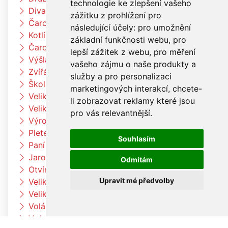
technologie ke zlepšení vašeho
Divadlo Radost
zážitku z prohlížení pro
Čarodějnický týden u berušek
následující účely:
pro umožnění
Kotlíkový guláš
základní funkčnosti webu
,
pro
Čarodějnický týden u Čtyřlístků
lepší zážitek z webu
,
pro měření
Výšlap k Louce a k jelenům
vašeho zájmu o naše produkty a
Zvířátka na farmě
služby a pro personalizaci
Škola rytmu
marketingových interakcí
,
chcete-
Velikonoční pečení v družině
li zobrazovat reklamy které jsou
Velikonoční pečení
pro vás relevantnější
.
Výroba velikonočních dekorací a vajíček
Pleteme pomlázku
Souhlasím
Paní zimo už jdi pryč
Jaro přišlo k nám
Odmítám
Otvíráme jarní bránu Čtyřlístků
Upravit mé předvolby
Velikonoční tvoření v beruškách
Velikonoční tvoření ve Čtyřlístkách
Voláme jaro
V družině to žije