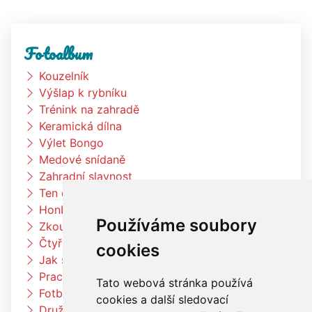
Fotoalbum
Kouzelník
Výšlap k rybníku
Trénink na zahradě
Keramická dílna
Výlet Bongo
Medové snídaně
Zahradní slavnost
Ten dělá to a ten zas tohle
Honba za pokladem
Používáme soubory
Zkouším čím budu až vyrostu
Čtyřlístci na exkurzi v pekárně Kunštát
cookies
Jak si vědec Otík šel pro princeznu
Pracujeme na zahradě
Tato webová stránka používá
Fotbalový trénink
cookies a další sledovací
Družina vaří čínské nudle