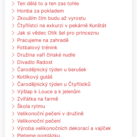
Ten dělá to a ten zas tohle
Honba za pokladem
Zkouším čím budu až vyrostu
Čtyřlístci na exkurzi v pekárně Kunštát
Jak si vědec Otík šel pro princeznu
Pracujeme na zahradě
Fotbalový trénink
Družina vaří čínské nudle
Divadlo Radost
Čarodějnický týden u berušek
Kotlíkový guláš
Čarodějnický týden u Čtyřlístků
Výšlap k Louce a k jelenům
Zvířátka na farmě
Škola rytmu
Velikonoční pečení v družině
Velikonoční pečení
Výroba velikonočních dekorací a vajíček
Pleteme pomlázku