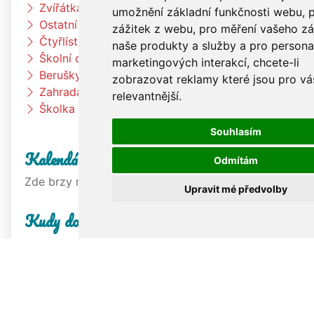
Zvířátka se chystají na zimu
umožnění základní funkčnosti webu
,
p
Ostatní
zážitek z webu
,
pro měření vašeho z
Čtyřlístci
naše produkty a služby a pro persona
Školní družina
marketingových interakcí
,
chcete-li
Berušky
zobrazovat reklamy které jsou pro vá
Zahrada
relevantnější
.
Školka
Souhlasím
Kalendář
Odmítám
Zde brzy najdete kalendář našich aktivit.
Upravit mé předvolby
Kudy do školky?