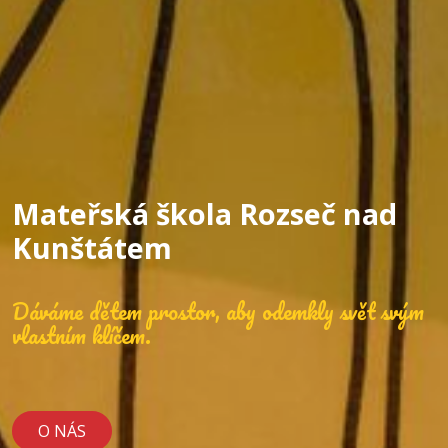
Mateřská škola Rozseč nad
Kunštátem
Dáváme dětem prostor, aby odemkly svět svým
vlastním klíčem.
O NÁS