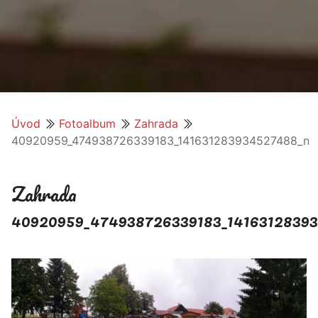
Úvod
Fotoalbum
Zahrada
40920959_474938726339183_141631283934527488_n
Zahrada
40920959_474938726339183_1416312839