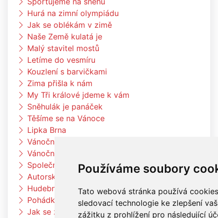
Sportujeme na sněhu
Hurá na zimní olympiádu
Jak se oblékám v zimě
Naše Země kulatá je
Malý stavitel mostů
Letíme do vesmíru
Kouzlení s barvičkami
Zima přišla k nám
My Tři králové jdeme k vám
Sněhulák je panáček
Těšíme se na Vánoce
Lipka Brna
Vánoční tvoření ve Čtyřlístkách
Vánoční tvoření v beruškách
Společné tvoření V ZŠ
Používáme soubory coo
Autorské čtení PaeDr. Zdeněk Peša
Hudební program
Tato webová stránka používá cookies 
Pohádka Boudo, budko
sledovací technologie ke zlepšení va
Jak se zvířátkům žije v zimě
zážitku z prohlížení pro následující úč