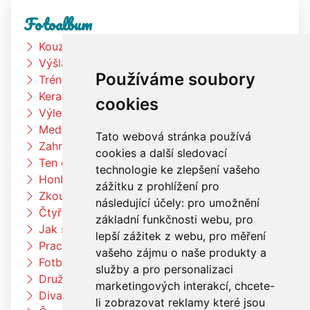
Fotoalbum
Kouzelník
Výšlap k rybníku
Používáme soubory
Trénink na zahradě
Keramická dílna
cookies
Výlet Bongo
Medové snídaně
Tato webová stránka používá
Zahradní slavnost
cookies a další sledovací
Ten dělá to a ten zas tohle
technologie ke zlepšení vašeho
Honba za pokladem
zážitku z prohlížení pro
Zkouším čím budu až vyrostu
následující účely:
pro umožnění
Čtyřlístci na exkurzi v pekárně Kunštát
základní funkčnosti webu
,
pro
Jak si vědec Otík šel pro princeznu
lepší zážitek z webu
,
pro měření
Pracujeme na zahradě
vašeho zájmu o naše produkty a
Fotbalový trénink
služby a pro personalizaci
Družina vaří čínské nudle
marketingových interakcí
,
chcete-
Divadlo Radost
li zobrazovat reklamy které jsou