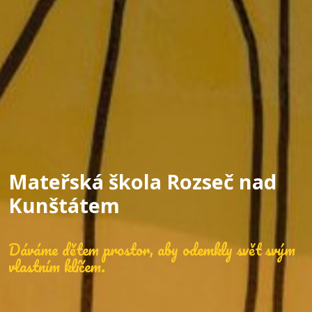
Mateřská škola Rozseč nad
Kunštátem
Dáváme dětem prostor, aby odemkly svět svým
vlastním klíčem.