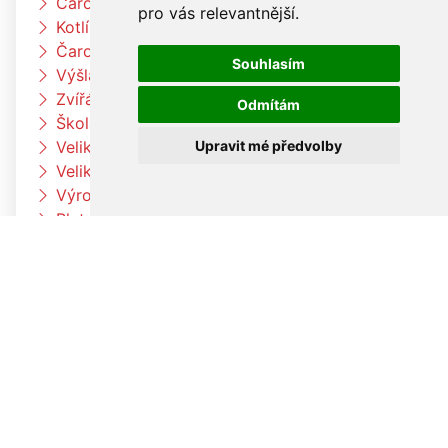
Čarodějnický týden u berušek
pro vás relevantnější
.
Kotlíkový guláš
Čarodějnický týden u Čtyřlístků
Souhlasím
Výšlap k Louce a k jelenům
Zvířátka na farmě
Odmítám
Škola rytmu
Upravit mé předvolby
Velikonoční pečení v družině
Velikonoční pečení
Výroba velikonočních dekorací a vajíček
Pleteme pomlázku
Paní zimo už jdi pryč
Jaro přišlo k nám
Otvíráme jarní bránu Čtyřlístků
Velikonoční tvoření v beruškách
Velikonoční tvoření ve Čtyřlístkách
Voláme jaro
V družině to žije
Co umí naše tělo
Hrdinové kolem nás