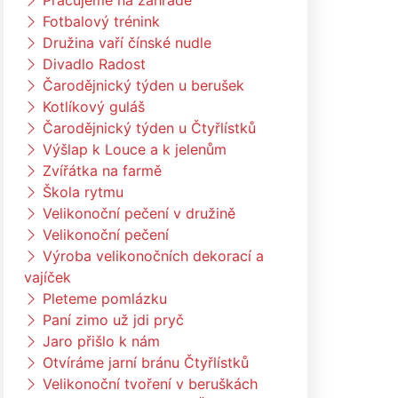
Pracujeme na zahradě
Fotbalový trénink
Družina vaří čínské nudle
Divadlo Radost
Čarodějnický týden u berušek
Kotlíkový guláš
Čarodějnický týden u Čtyřlístků
Výšlap k Louce a k jelenům
Zvířátka na farmě
Škola rytmu
Velikonoční pečení v družině
Velikonoční pečení
Výroba velikonočních dekorací a
vajíček
Pleteme pomlázku
Paní zimo už jdi pryč
Jaro přišlo k nám
Otvíráme jarní bránu Čtyřlístků
Velikonoční tvoření v beruškách