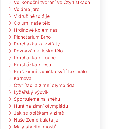
Velikonoční tvoření ve Čtyřlístkách
Voláme jaro
V družině to žije
Co umí naše tělo
Hrdinové kolem nás
Planetárium Brno
Procházka za zvířaty
Poznáváme lidské tělo
Procházka k Louce
Procházka k lesu
Proč zimní sluníčko svítí tak málo
Karneval
Čtyřlístci a zimní olympiáda
Lyžařský výcvik
Sportujeme na sněhu
Hurá na zimní olympiádu
Jak se oblékám v zimě
Naše Země kulatá je
Malý stavitel mostů