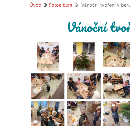
Úvod
Fotoalbum
Vánoční tvoření v ber
Vánoční tvoř