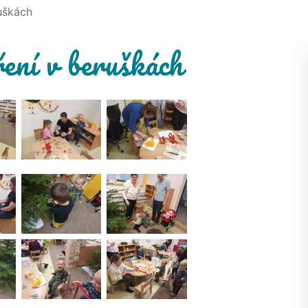
uškách
ení v beruškách