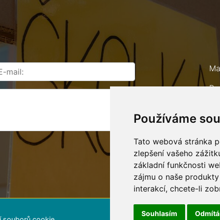
Ma
Ro
67
Používáme sou
Te
E-
Tato webová stránka po
zlepšení vašeho zážitku
základní funkčnosti w
zájmu o naše produkty 
interakcí
,
chcete-li zob
Souhlasím
Odmít
í souborů cookie