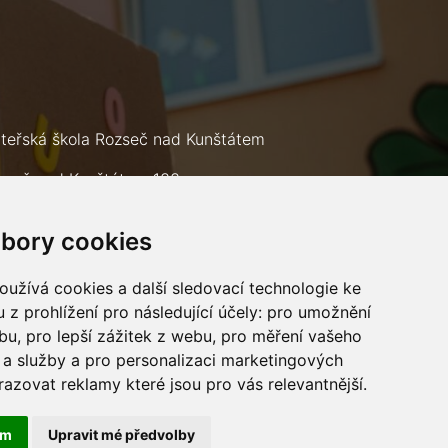
teřská škola Rozseč nad Kunštátem
zseč nad Kunštátem 133
9 73
bory cookies
lefon: +420 602 693 226
mail:
msrozsec@seznam.cz
užívá cookies a další sledovací technologie ke
 z prohlížení pro následující účely:
pro umožnění
ebu
,
pro lepší zážitek z webu
,
pro měření vašeho
a služby a pro personalizaci marketingových
razovat reklamy které jsou pro vás relevantnější
.
ám
Upravit mé předvolby