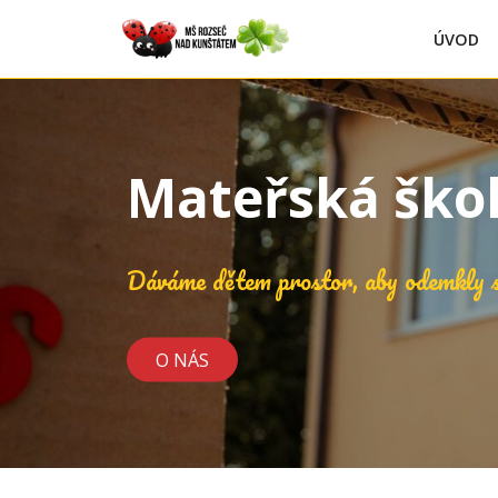
ÚVOD
Mateřská ško
Dáváme dětem prostor, aby odemkly s
O NÁS