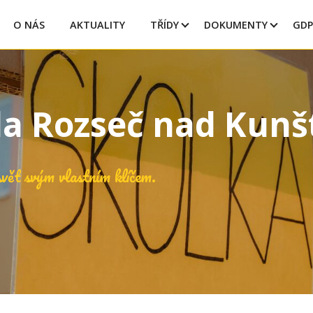
O NÁS
AKTUALITY
TŘÍDY
DOKUMENTY
GDP
la Rozseč nad Kun
vět svým vlastním klíčem.