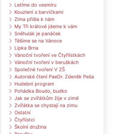
Letíme do vesmíru
Kouzlení s barvičkami
Zima přišla k nám
My Tři králové jdeme k vám
Sněhulák je panáček
Těšíme se na Vánoce
Lipka Brna
Vánoční tvoření ve Čtyřlístkách
Vánoční tvoření v beruškách
Společné tvoření V ZŠ
Autorské čtení PaeDr. Zdeněk Peša
Hudební program
Pohádka Boudo, budko
Jak se zvířátkům žije v zimě
Zvířátka se chystají na zimu
Ostatní
Čtyřlístci
Školní družina