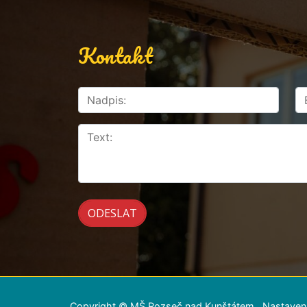
Kontakt
Copyright © MŠ Rozseč nad Kunštátem
Nastaven