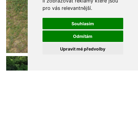
li zobrazovat reklamy které jsou
pro vás relevantnější
.
Souhlasím
Odmítám
Upravit mé předvolby