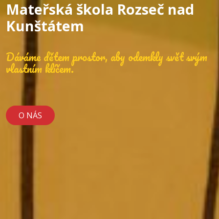
Mateřská škola Rozseč nad
Kunštátem
Dáváme dětem prostor, aby odemkly svět svým
vlastním klíčem.
O NÁS