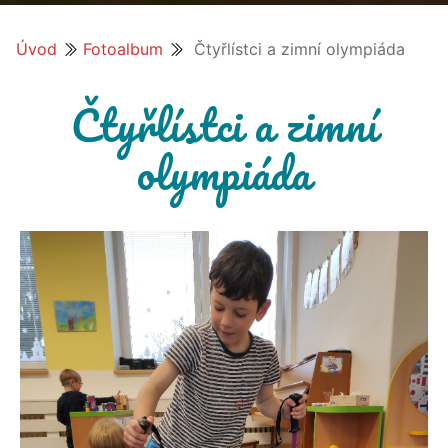
Úvod
Fotoalbum
Čtyřlístci a zimní olympiáda
Čtyřlístci a zimní
olympiáda