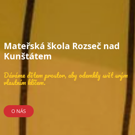
Mateřská škola Rozseč nad
Kunštátem
Dáváme dětem prostor, aby odemkly svět svým
vlastním klíčem.
O NÁS