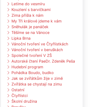
Letíme do vesmíru
Kouzlení s barvičkami
Zima přišla k nám
My Tři králové jdeme k vám
Sněhulák je panáček
Těšíme se na Vánoce
Lipka Brna
Vánoční tvoření ve Čtyřlístkách
Vánoční tvoření v beruškách
Společné tvoření V ZŠ
Autorské čtení PaeDr. Zdeněk Peša
Hudební program
Pohádka Boudo, budko
Jak se zvířátkům žije v zimě
Zvířátka se chystají na zimu
Ostatní
Čtyřlístci
Školní družina