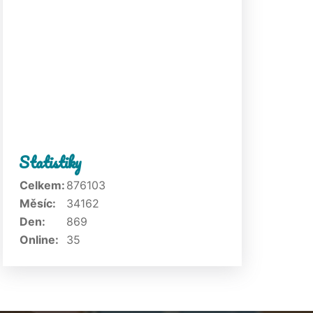
Statistiky
Celkem:
876103
Měsíc:
34162
Den:
869
Online:
35