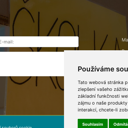
Ma
Ro
67
Používáme sou
Te
E-
Tato webová stránka po
zlepšení vašeho zážitku
základní funkčnosti w
zájmu o naše produkty 
interakcí
,
chcete-li zob
Souhlasím
Odmít
í souborů cookie