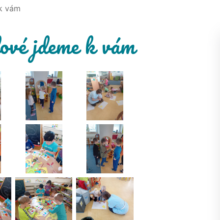
 k vám
ové jdeme k vám