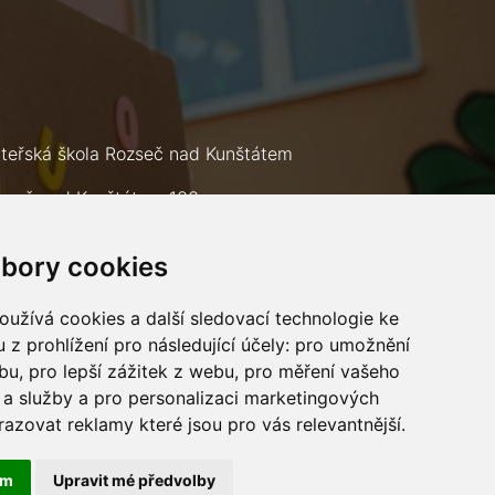
teřská škola Rozseč nad Kunštátem
zseč nad Kunštátem 133
9 73
bory cookies
lefon: +420 602 693 226
mail:
msrozsec@seznam.cz
užívá cookies a další sledovací technologie ke
 z prohlížení pro následující účely:
pro umožnění
ebu
,
pro lepší zážitek z webu
,
pro měření vašeho
a služby a pro personalizaci marketingových
razovat reklamy které jsou pro vás relevantnější
.
ám
Upravit mé předvolby