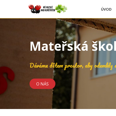
ÚVOD
Mateřská ško
Dáváme dětem prostor, aby odemkly s
O NÁS