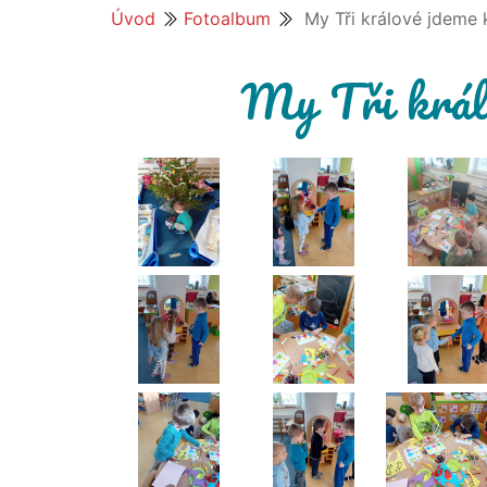
Úvod
Fotoalbum
My Tři králové jdeme
My Tři král