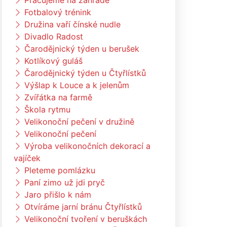
Pracujeme na zahradě
Fotbalový trénink
Družina vaří čínské nudle
Divadlo Radost
Čarodějnický týden u berušek
Kotlíkový guláš
Čarodějnický týden u Čtyřlístků
Výšlap k Louce a k jelenům
Zvířátka na farmě
Škola rytmu
Velikonoční pečení v družině
Velikonoční pečení
Výroba velikonočních dekorací a
vajíček
Pleteme pomlázku
Paní zimo už jdi pryč
Jaro přišlo k nám
Otvíráme jarní bránu Čtyřlístků
Velikonoční tvoření v beruškách