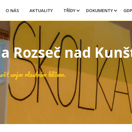
O NÁS
AKTUALITY
TŘÍDY
DOKUMENTY
GDP
la Rozseč nad Kun
vět svým vlastním klíčem.