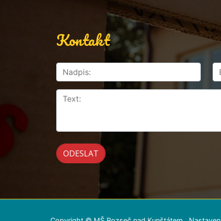
Kontakt
Copyright © MŠ Rozseč nad Kunštátem
Nastaven