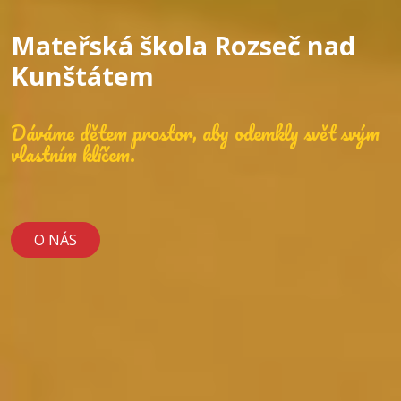
Mateřská škola Rozseč nad
Kunštátem
Dáváme dětem prostor, aby odemkly svět svým
vlastním klíčem.
O NÁS