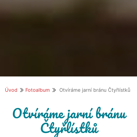
Úvod
Fotoalbum
Otvíráme jarní bránu Čtyřlístků
Otvíráme jarní bránu
Čtyřlístků