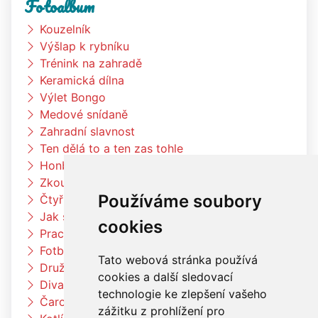
Fotoalbum
Kouzelník
Výšlap k rybníku
Trénink na zahradě
Keramická dílna
Výlet Bongo
Medové snídaně
Zahradní slavnost
Ten dělá to a ten zas tohle
Honba za pokladem
Zkouším čím budu až vyrostu
Používáme soubory
Čtyřlístci na exkurzi v pekárně Kunštát
Jak si vědec Otík šel pro princeznu
cookies
Pracujeme na zahradě
Fotbalový trénink
Tato webová stránka používá
Družina vaří čínské nudle
cookies a další sledovací
Divadlo Radost
technologie ke zlepšení vašeho
Čarodějnický týden u berušek
zážitku z prohlížení pro