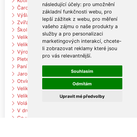
Kotlíkový guláš
následující účely:
pro umožnění
Čarodějnický týden u Čtyřlístků
základní funkčnosti webu
,
pro
Výšlap k Louce a k jelenům
lepší zážitek z webu
,
pro měření
Zvířátka na farmě
vašeho zájmu o naše produkty a
Škola rytmu
služby a pro personalizaci
Velikonoční pečení v družině
marketingových interakcí
,
chcete-
Velikonoční pečení
li zobrazovat reklamy které jsou
Výroba velikonočních dekorací a vajíček
pro vás relevantnější
.
Pleteme pomlázku
Paní zimo už jdi pryč
Souhlasím
Jaro přišlo k nám
Otvíráme jarní bránu Čtyřlístků
Odmítám
Velikonoční tvoření v beruškách
Velikonoční tvoření ve Čtyřlístkách
Upravit mé předvolby
Voláme jaro
V družině to žije
Co umí naše tělo
Hrdinové kolem nás
Planetárium Brno