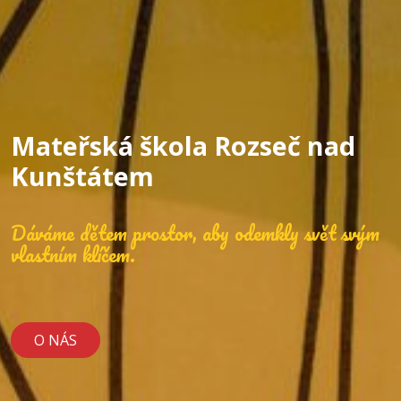
Mateřská škola Rozseč nad
Kunštátem
Dáváme dětem prostor, aby odemkly svět svým
vlastním klíčem.
O NÁS