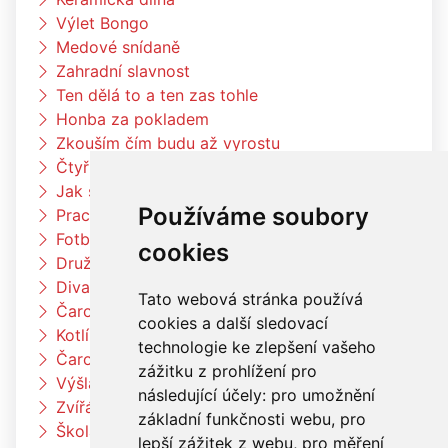
Výlet Bongo
Medové snídaně
Zahradní slavnost
Ten dělá to a ten zas tohle
Honba za pokladem
Zkouším čím budu až vyrostu
Čtyřlístci na exkurzi v pekárně Kunštát
Jak si vědec Otík šel pro princeznu
Používáme soubory
Pracujeme na zahradě
Fotbalový trénink
cookies
Družina vaří čínské nudle
Divadlo Radost
Tato webová stránka používá
Čarodějnický týden u berušek
cookies a další sledovací
Kotlíkový guláš
technologie ke zlepšení vašeho
Čarodějnický týden u Čtyřlístků
zážitku z prohlížení pro
Výšlap k Louce a k jelenům
následující účely:
pro umožnění
Zvířátka na farmě
základní funkčnosti webu
,
pro
Škola rytmu
lepší zážitek z webu
,
pro měření