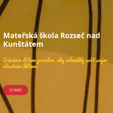
Mateřská škola Rozseč nad
Kunštátem
Dáváme dětem prostor, aby odemkly svět svým
vlastním klíčem.
O NÁS