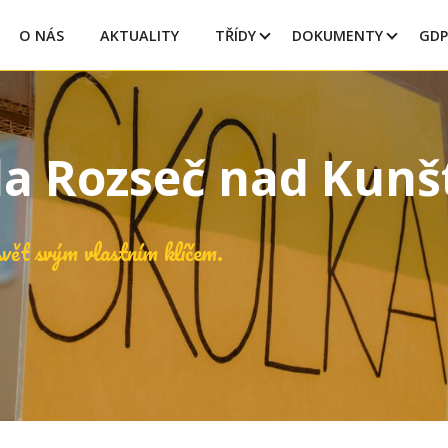
O NÁS
AKTUALITY
TŘÍDY
DOKUMENTY
GDP
la Rozseč nad Kun
vět svým vlastním klíčem.