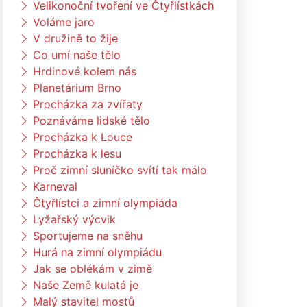
Velikonoční tvoření ve Čtyřlístkách
Voláme jaro
V družině to žije
Co umí naše tělo
Hrdinové kolem nás
Planetárium Brno
Procházka za zvířaty
Poznáváme lidské tělo
Procházka k Louce
Procházka k lesu
Proč zimní sluníčko svítí tak málo
Karneval
Čtyřlístci a zimní olympiáda
Lyžařský výcvik
Sportujeme na sněhu
Hurá na zimní olympiádu
Jak se oblékám v zimě
Naše Země kulatá je
Malý stavitel mostů