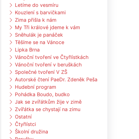
Letíme do vesmíru
Kouzlení s barvičkami
Zima přišla k nám
My Tři králové jdeme k vám
Sněhulák je panáček
Těšíme se na Vánoce
Lipka Brna
Vánoční tvoření ve Čtyřlístkách
Vánoční tvoření v beruškách
Společné tvoření V ZŠ
Autorské čtení PaeDr. Zdeněk Peša
Hudební program
Pohádka Boudo, budko
Jak se zvířátkům žije v zimě
Zvířátka se chystají na zimu
Ostatní
Čtyřlístci
Školní družina