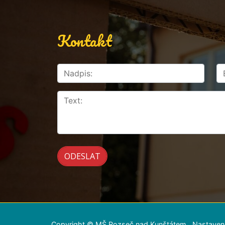
Kontakt
Copyright © MŠ Rozseč nad Kunštátem
Nastaven