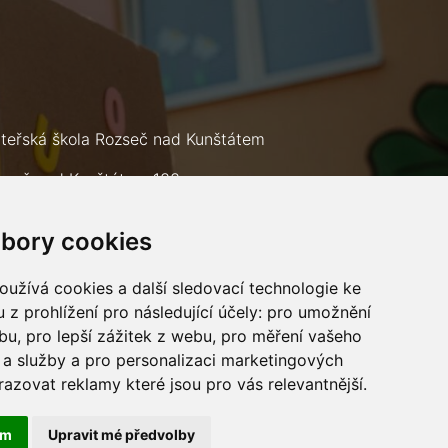
teřská škola Rozseč nad Kunštátem
zseč nad Kunštátem 133
9 73
bory cookies
lefon: +420 602 693 226
mail:
msrozsec@seznam.cz
užívá cookies a další sledovací technologie ke
 z prohlížení pro následující účely:
pro umožnění
ebu
,
pro lepší zážitek z webu
,
pro měření vašeho
a služby a pro personalizaci marketingových
razovat reklamy které jsou pro vás relevantnější
.
ám
Upravit mé předvolby