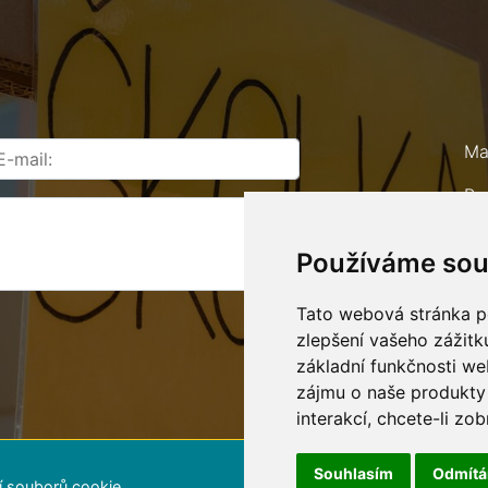
Ma
Ro
67
Používáme sou
Te
E-
Tato webová stránka po
zlepšení vašeho zážitku
základní funkčnosti w
zájmu o naše produkty 
interakcí
,
chcete-li zob
Souhlasím
Odmít
í souborů cookie