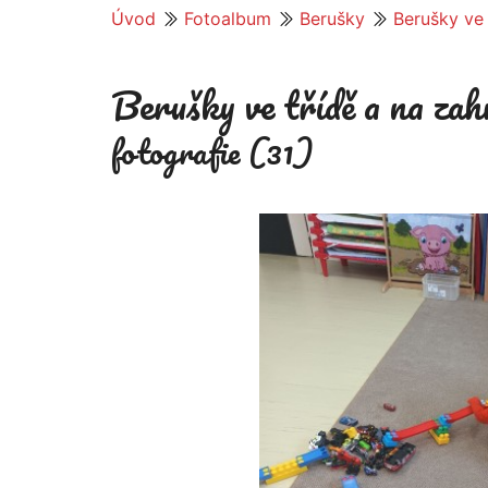
Úvod
Fotoalbum
Berušky
Berušky ve 
Berušky ve třídě a na zah
fotografie (31)