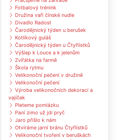
Pracujeme na zahradě
Fotbalový trénink
Družina vaří čínské nudle
Divadlo Radost
Čarodějnický týden u berušek
Kotlíkový guláš
Čarodějnický týden u Čtyřlístků
Výšlap k Louce a k jelenům
Zvířátka na farmě
Škola rytmu
Velikonoční pečení v družině
Velikonoční pečení
Výroba velikonočních dekorací a
vajíček
Pleteme pomlázku
Paní zimo už jdi pryč
Jaro přišlo k nám
Otvíráme jarní bránu Čtyřlístků
Velikonoční tvoření v beruškách