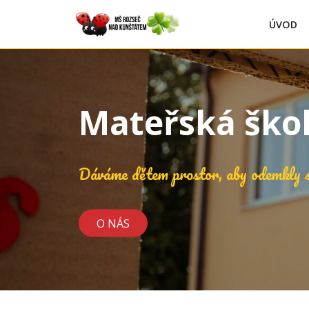
ÚVOD
Mateřská ško
Dáváme dětem prostor, aby odemkly s
O NÁS