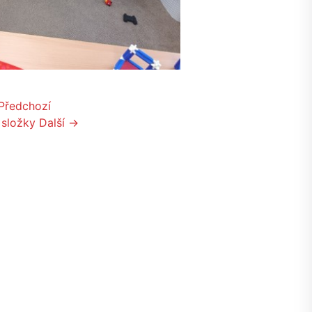
Předchozí
 složky
Další →