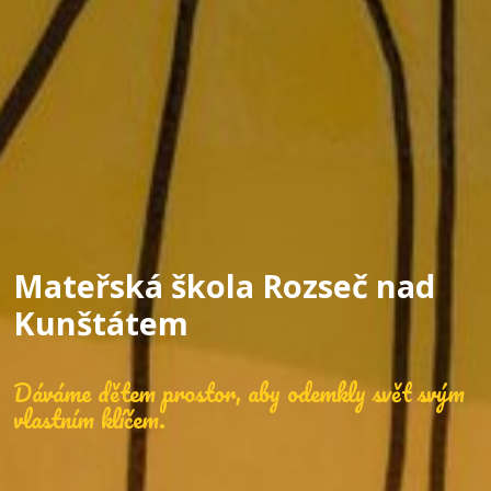
Mateřská škola Rozseč nad
Kunštátem
Dáváme dětem prostor, aby odemkly svět svým
vlastním klíčem.