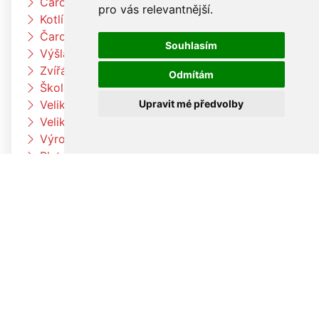
Čarodějnický týden u berušek
pro vás relevantnější
.
Kotlíkový guláš
Čarodějnický týden u Čtyřlístků
Souhlasím
Výšlap k Louce a k jelenům
Zvířátka na farmě
Odmítám
Škola rytmu
Upravit mé předvolby
Velikonoční pečení v družině
Velikonoční pečení
Výroba velikonočních dekorací a vajíček
Pleteme pomlázku
Paní zimo už jdi pryč
Jaro přišlo k nám
Otvíráme jarní bránu Čtyřlístků
Velikonoční tvoření v beruškách
Velikonoční tvoření ve Čtyřlístkách
Voláme jaro
V družině to žije
Co umí naše tělo
Hrdinové kolem nás