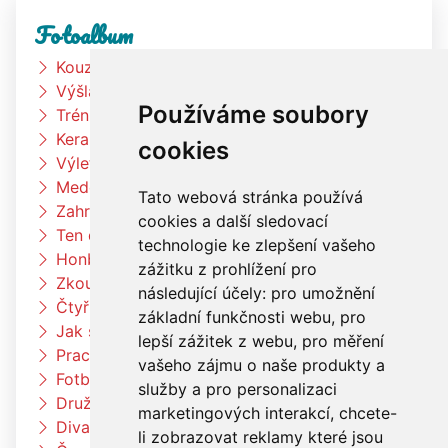
Fotoalbum
Kouzelník
Výšlap k rybníku
Používáme soubory
Trénink na zahradě
Keramická dílna
cookies
Výlet Bongo
Medové snídaně
Tato webová stránka používá
Zahradní slavnost
cookies a další sledovací
Ten dělá to a ten zas tohle
technologie ke zlepšení vašeho
Honba za pokladem
zážitku z prohlížení pro
Zkouším čím budu až vyrostu
následující účely:
pro umožnění
Čtyřlístci na exkurzi v pekárně Kunštát
základní funkčnosti webu
,
pro
Jak si vědec Otík šel pro princeznu
lepší zážitek z webu
,
pro měření
Pracujeme na zahradě
vašeho zájmu o naše produkty a
Fotbalový trénink
služby a pro personalizaci
Družina vaří čínské nudle
marketingových interakcí
,
chcete-
Divadlo Radost
li zobrazovat reklamy které jsou