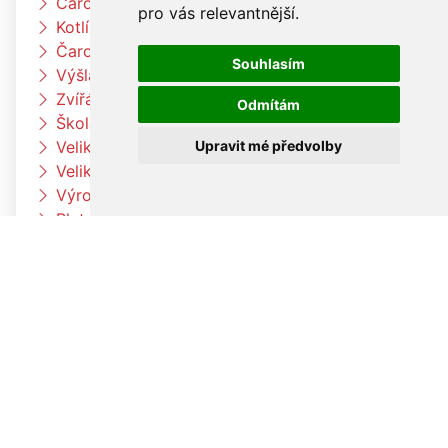
Čarodějnický týden u berušek
pro vás relevantnější
.
Kotlíkový guláš
Čarodějnický týden u Čtyřlístků
Souhlasím
Výšlap k Louce a k jelenům
Zvířátka na farmě
Odmítám
Škola rytmu
Upravit mé předvolby
Velikonoční pečení v družině
Velikonoční pečení
Výroba velikonočních dekorací a vajíček
Pleteme pomlázku
Paní zimo už jdi pryč
Jaro přišlo k nám
Otvíráme jarní bránu Čtyřlístků
Velikonoční tvoření v beruškách
Velikonoční tvoření ve Čtyřlístkách
Voláme jaro
V družině to žije
Co umí naše tělo
Hrdinové kolem nás