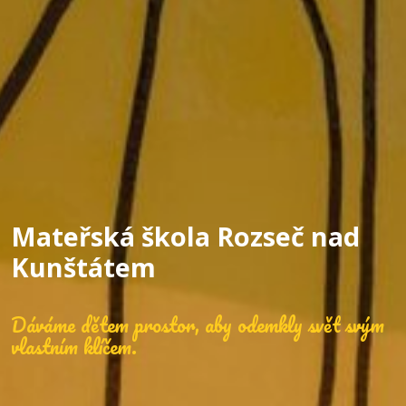
Mateřská škola Rozseč nad
Kunštátem
Dáváme dětem prostor, aby odemkly svět svým
vlastním klíčem.