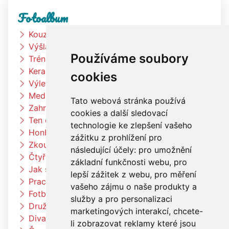
Fotoalbum
Kouzelník
Výšlap k rybníku
Používáme soubory
Trénink na zahradě
Keramická dílna
cookies
Výlet Bongo
Medové snídaně
Tato webová stránka používá
Zahradní slavnost
cookies a další sledovací
Ten dělá to a ten zas tohle
technologie ke zlepšení vašeho
Honba za pokladem
zážitku z prohlížení pro
Zkouším čím budu až vyrostu
následující účely:
pro umožnění
Čtyřlístci na exkurzi v pekárně Kunštát
základní funkčnosti webu
,
pro
Jak si vědec Otík šel pro princeznu
lepší zážitek z webu
,
pro měření
Pracujeme na zahradě
vašeho zájmu o naše produkty a
Fotbalový trénink
služby a pro personalizaci
Družina vaří čínské nudle
marketingových interakcí
,
chcete-
Divadlo Radost
li zobrazovat reklamy které jsou