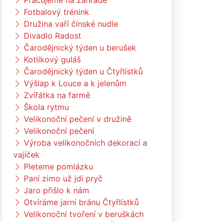
Pracujeme na zahradě
Fotbalový trénink
Družina vaří čínské nudle
Divadlo Radost
Čarodějnický týden u berušek
Kotlíkový guláš
Čarodějnický týden u Čtyřlístků
Výšlap k Louce a k jelenům
Zvířátka na farmě
Škola rytmu
Velikonoční pečení v družině
Velikonoční pečení
Výroba velikonočních dekorací a
vajíček
Pleteme pomlázku
Paní zimo už jdi pryč
Jaro přišlo k nám
Otvíráme jarní bránu Čtyřlístků
Velikonoční tvoření v beruškách