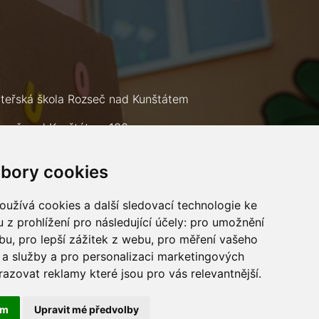
teřská škola Rozseč nad Kunštátem
zseč nad Kunštátem 133
9 73
bory cookies
lefon: +420 602 693 226
mail:
msrozsec@seznam.cz
užívá cookies a další sledovací technologie ke
 z prohlížení pro následující účely:
pro umožnění
ebu
,
pro lepší zážitek z webu
,
pro měření vašeho
a služby a pro personalizaci marketingových
razovat reklamy které jsou pro vás relevantnější
.
ám
Upravit mé předvolby