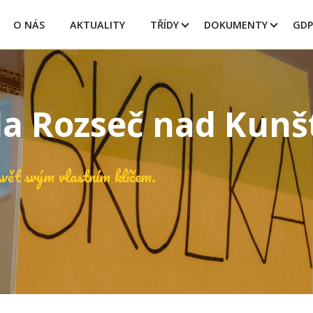
O NÁS
AKTUALITY
TŘÍDY
DOKUMENTY
GDP
la Rozseč nad Kun
vět svým vlastním klíčem.