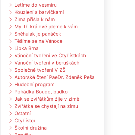
Letíme do vesmíru
Kouzlení s barvičkami
Zima přišla k nám
My Tři králové jdeme k vám
Sněhulák je panáček
Těšíme se na Vánoce
Lipka Brna
Vánoční tvoření ve Čtyřlístkách
Vánoční tvoření v beruškách
Společné tvoření V ZŠ
Autorské čtení PaeDr. Zdeněk Peša
Hudební program
Pohádka Boudo, budko
Jak se zvířátkům žije v zimě
Zvířátka se chystají na zimu
Ostatní
Čtyřlístci
Školní družina