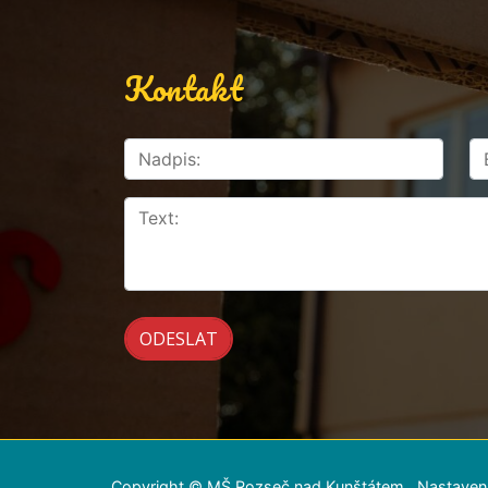
Kontakt
Copyright © MŠ Rozseč nad Kunštátem
Nastaven