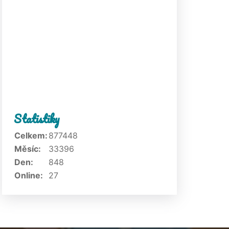
Statistiky
Celkem:
877448
Měsíc:
33396
Den:
848
Online:
27