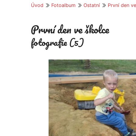
Úvod
Fotoalbum
Ostatní
První den v
První den ve školce
fotografie (5)