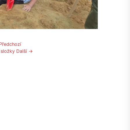
Předchozí
 složky
Další →