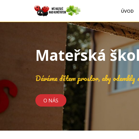
ÚVOD
Mateřská ško
Dáváme dětem prostor, aby odemkly s
O NÁS