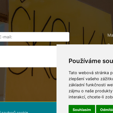
Ma
Ro
67
Používáme sou
Te
E-
Tato webová stránka po
zlepšení vašeho zážitku
základní funkčnosti w
zájmu o naše produkty 
interakcí
,
chcete-li zob
Souhlasím
Odmít
í souborů cookie