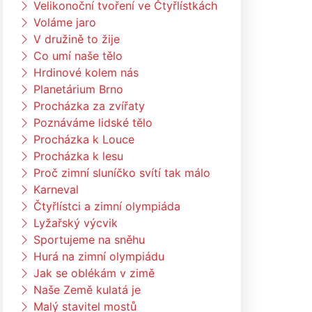
Velikonoční tvoření ve Čtyřlístkách
Voláme jaro
V družině to žije
Co umí naše tělo
Hrdinové kolem nás
Planetárium Brno
Procházka za zvířaty
Poznáváme lidské tělo
Procházka k Louce
Procházka k lesu
Proč zimní sluníčko svítí tak málo
Karneval
Čtyřlístci a zimní olympiáda
Lyžařský výcvik
Sportujeme na sněhu
Hurá na zimní olympiádu
Jak se oblékám v zimě
Naše Země kulatá je
Malý stavitel mostů