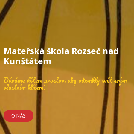
Mateřská škola Rozseč nad
Kunštátem
Dáváme dětem prostor, aby odemkly svět svým
vlastním klíčem.
O NÁS