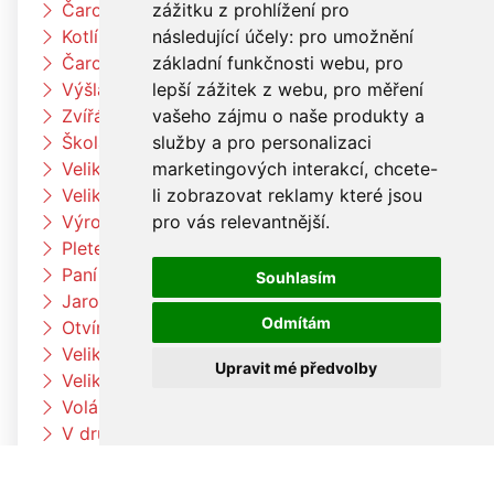
zážitku z prohlížení pro
Čarodějnický týden u berušek
následující účely:
pro umožnění
Kotlíkový guláš
základní funkčnosti webu
,
pro
Čarodějnický týden u Čtyřlístků
lepší zážitek z webu
,
pro měření
Výšlap k Louce a k jelenům
vašeho zájmu o naše produkty a
Zvířátka na farmě
služby a pro personalizaci
Škola rytmu
marketingových interakcí
,
chcete-
Velikonoční pečení v družině
li zobrazovat reklamy které jsou
Velikonoční pečení
pro vás relevantnější
.
Výroba velikonočních dekorací a vajíček
Pleteme pomlázku
Paní zimo už jdi pryč
Souhlasím
Jaro přišlo k nám
Odmítám
Otvíráme jarní bránu Čtyřlístků
Velikonoční tvoření v beruškách
Upravit mé předvolby
Velikonoční tvoření ve Čtyřlístkách
Voláme jaro
V družině to žije
Co umí naše tělo
Hrdinové kolem nás