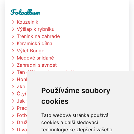
Fotoalbum
Kouzelník
Výšlap k rybníku
Trénink na zahradě
Keramická dílna
Výlet Bongo
Medové snídaně
Zahradní slavnost
Ten dělá to a ten zas tohle
Honba za pokladem
Zkouším čím budu až vyrostu
Používáme soubory
Čtyřlístci na exkurzi v pekárně Kunštát
cookies
Jak si vědec Otík šel pro princeznu
Pracujeme na zahradě
Tato webová stránka používá
Fotbalový trénink
cookies a další sledovací
Družina vaří čínské nudle
technologie ke zlepšení vašeho
Divadlo Radost