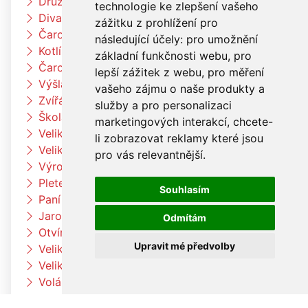
Družina vaří čínské nudle
technologie ke zlepšení vašeho
Divadlo Radost
zážitku z prohlížení pro
Čarodějnický týden u berušek
následující účely:
pro umožnění
Kotlíkový guláš
základní funkčnosti webu
,
pro
Čarodějnický týden u Čtyřlístků
lepší zážitek z webu
,
pro měření
Výšlap k Louce a k jelenům
vašeho zájmu o naše produkty a
Zvířátka na farmě
služby a pro personalizaci
Škola rytmu
marketingových interakcí
,
chcete-
Velikonoční pečení v družině
li zobrazovat reklamy které jsou
Velikonoční pečení
pro vás relevantnější
.
Výroba velikonočních dekorací a vajíček
Pleteme pomlázku
Souhlasím
Paní zimo už jdi pryč
Jaro přišlo k nám
Odmítám
Otvíráme jarní bránu Čtyřlístků
Upravit mé předvolby
Velikonoční tvoření v beruškách
Velikonoční tvoření ve Čtyřlístkách
Voláme jaro
V družině to žije