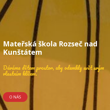
Mateřská škola Rozseč nad
Kunštátem
Dáváme dětem prostor, aby odemkly svět svým
vlastním klíčem.
O NÁS