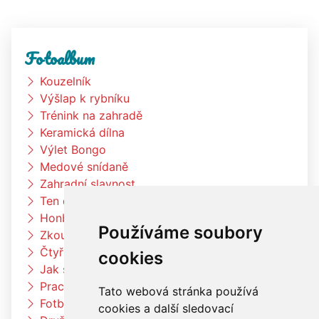
Fotoalbum
Kouzelník
Výšlap k rybníku
Trénink na zahradě
Keramická dílna
Výlet Bongo
Medové snídaně
Zahradní slavnost
Ten dělá to a ten zas tohle
Honba za pokladem
Používáme soubory
Zkouším čím budu až vyrostu
Čtyřlístci na exkurzi v pekárně Kunštát
cookies
Jak si vědec Otík šel pro princeznu
Pracujeme na zahradě
Tato webová stránka používá
Fotbalový trénink
cookies a další sledovací