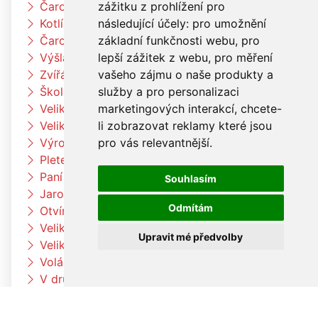
zážitku z prohlížení pro
Čarodějnický týden u berušek
následující účely:
pro umožnění
Kotlíkový guláš
základní funkčnosti webu
,
pro
Čarodějnický týden u Čtyřlístků
lepší zážitek z webu
,
pro měření
Výšlap k Louce a k jelenům
vašeho zájmu o naše produkty a
Zvířátka na farmě
služby a pro personalizaci
Škola rytmu
marketingových interakcí
,
chcete-
Velikonoční pečení v družině
li zobrazovat reklamy které jsou
Velikonoční pečení
pro vás relevantnější
.
Výroba velikonočních dekorací a vajíček
Pleteme pomlázku
Paní zimo už jdi pryč
Souhlasím
Jaro přišlo k nám
Odmítám
Otvíráme jarní bránu Čtyřlístků
Velikonoční tvoření v beruškách
Upravit mé předvolby
Velikonoční tvoření ve Čtyřlístkách
Voláme jaro
V družině to žije
Co umí naše tělo
Hrdinové kolem nás