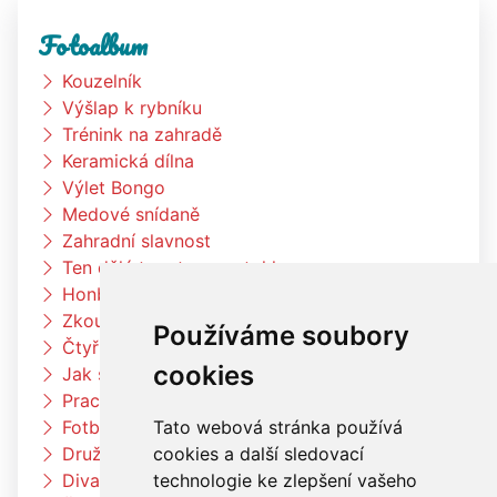
Fotoalbum
Kouzelník
Výšlap k rybníku
Trénink na zahradě
Keramická dílna
Výlet Bongo
Medové snídaně
Zahradní slavnost
Ten dělá to a ten zas tohle
Honba za pokladem
Zkouším čím budu až vyrostu
Používáme soubory
Čtyřlístci na exkurzi v pekárně Kunštát
cookies
Jak si vědec Otík šel pro princeznu
Pracujeme na zahradě
Tato webová stránka používá
Fotbalový trénink
cookies a další sledovací
Družina vaří čínské nudle
technologie ke zlepšení vašeho
Divadlo Radost