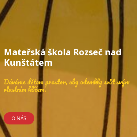
Mateřská škola Rozseč nad
Kunštátem
Dáváme dětem prostor, aby odemkly svět svým
vlastním klíčem.
O NÁS