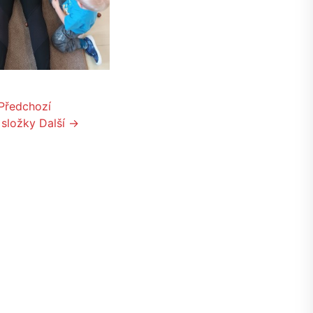
Předchozí
 složky
Další →