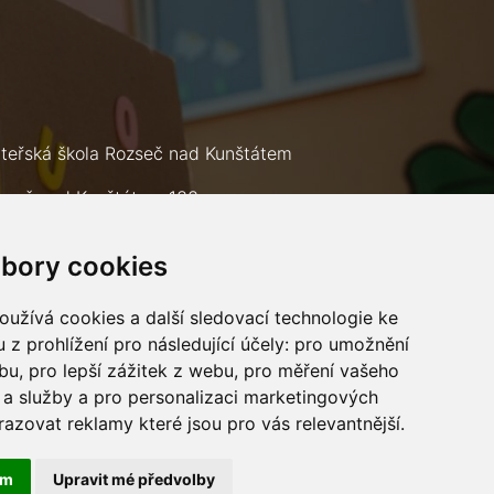
teřská škola Rozseč nad Kunštátem
zseč nad Kunštátem 133
9 73
bory cookies
lefon: +420 602 693 226
mail:
msrozsec@seznam.cz
užívá cookies a další sledovací technologie ke
 z prohlížení pro následující účely:
pro umožnění
ebu
,
pro lepší zážitek z webu
,
pro měření vašeho
a služby a pro personalizaci marketingových
razovat reklamy které jsou pro vás relevantnější
.
ám
Upravit mé předvolby