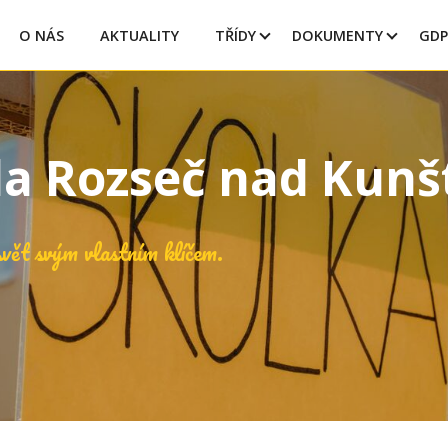
O NÁS
AKTUALITY
TŘÍDY
DOKUMENTY
GDP
la Rozseč nad Kun
vět svým vlastním klíčem.