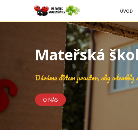
ÚVOD
Mateřská ško
Dáváme dětem prostor, aby odemkly s
O NÁS