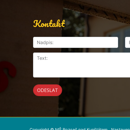
Kontakt
Copyright © MŠ Rozseč nad Kunštátem
Nastaven