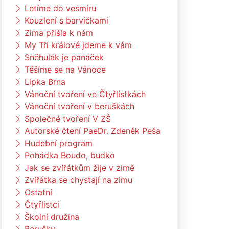
Letíme do vesmíru
Kouzlení s barvičkami
Zima přišla k nám
My Tři králové jdeme k vám
Sněhulák je panáček
Těšíme se na Vánoce
Lipka Brna
Vánoční tvoření ve Čtyřlístkách
Vánoční tvoření v beruškách
Společné tvoření V ZŠ
Autorské čtení PaeDr. Zdeněk Peša
Hudební program
Pohádka Boudo, budko
Jak se zvířátkům žije v zimě
Zvířátka se chystají na zimu
Ostatní
Čtyřlístci
Školní družina