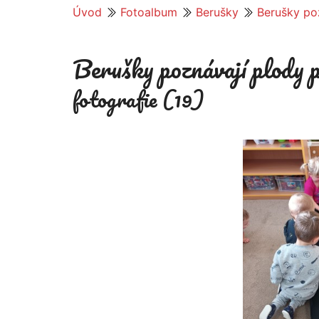
Úvod
Fotoalbum
Berušky
Berušky po
Berušky poznávají plody 
fotografie (19)