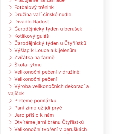
Pracujeme na zahradě
Fotbalový trénink
Družina vaří čínské nudle
Divadlo Radost
Čarodějnický týden u berušek
Kotlíkový guláš
Čarodějnický týden u Čtyřlístků
Výšlap k Louce a k jelenům
Zvířátka na farmě
Škola rytmu
Velikonoční pečení v družině
Velikonoční pečení
Výroba velikonočních dekorací a
vajíček
Pleteme pomlázku
Paní zimo už jdi pryč
Jaro přišlo k nám
Otvíráme jarní bránu Čtyřlístků
Velikonoční tvoření v beruškách