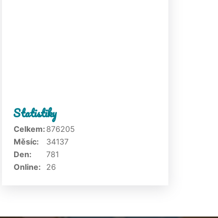
Statistiky
Celkem:
876205
Měsíc:
34137
Den:
781
Online:
26