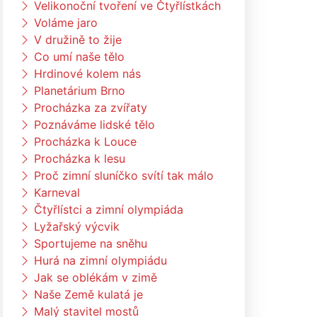
Velikonoční tvoření ve Čtyřlístkách
Voláme jaro
V družině to žije
Co umí naše tělo
Hrdinové kolem nás
Planetárium Brno
Procházka za zvířaty
Poznáváme lidské tělo
Procházka k Louce
Procházka k lesu
Proč zimní sluníčko svítí tak málo
Karneval
Čtyřlístci a zimní olympiáda
Lyžařský výcvik
Sportujeme na sněhu
Hurá na zimní olympiádu
Jak se oblékám v zimě
Naše Země kulatá je
Malý stavitel mostů