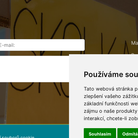
Ma
Ro
67
Používáme sou
Te
E-
Tato webová stránka po
zlepšení vašeho zážitku
základní funkčnosti w
zájmu o naše produkty 
interakcí
,
chcete-li zob
Souhlasím
Odmít
í souborů cookie