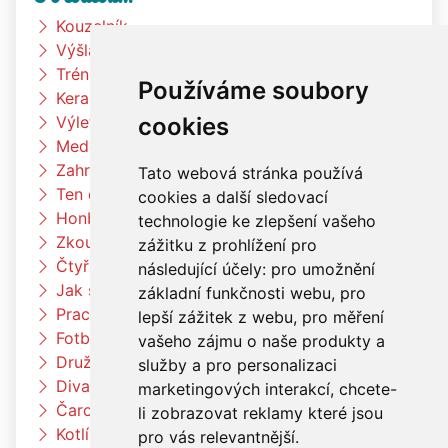
Kouzelník
Výšlap k rybníku
Trénink na zahradě
Používáme soubory
Keramická dílna
cookies
Výlet Bongo
Medové snídaně
Zahradní slavnost
Tato webová stránka používá
Ten dělá to a ten zas tohle
cookies a další sledovací
Honba za pokladem
technologie ke zlepšení vašeho
Zkouším čím budu až vyrostu
zážitku z prohlížení pro
Čtyřlístci na exkurzi v pekárně Kunštát
následující účely:
pro umožnění
Jak si vědec Otík šel pro princeznu
základní funkčnosti webu
,
pro
Pracujeme na zahradě
lepší zážitek z webu
,
pro měření
Fotbalový trénink
vašeho zájmu o naše produkty a
Družina vaří čínské nudle
služby a pro personalizaci
Divadlo Radost
marketingových interakcí
,
chcete-
Čarodějnický týden u berušek
li zobrazovat reklamy které jsou
Kotlíkový guláš
pro vás relevantnější
.