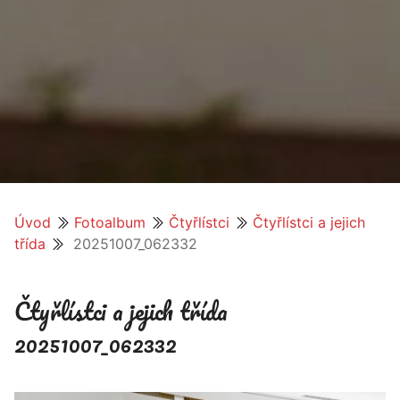
Úvod
Fotoalbum
Čtyřlístci
Čtyřlístci a jejich
třída
20251007_062332
Čtyřlístci a jejich třída
20251007_062332