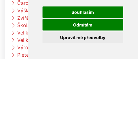
Čarodějnický týden u Čtyřlístků
Výšlap k Louce a k jelenům
Souhlasím
Zvířátka na farmě
Odmítám
Škola rytmu
Velikonoční pečení v družině
Upravit mé předvolby
Velikonoční pečení
Výroba velikonočních dekorací a vajíček
Pleteme pomlázku
Paní zimo už jdi pryč
Jaro přišlo k nám
Otvíráme jarní bránu Čtyřlístků
Velikonoční tvoření v beruškách
Velikonoční tvoření ve Čtyřlístkách
Voláme jaro
V družině to žije
Co umí naše tělo
Hrdinové kolem nás
Planetárium Brno
Procházka za zvířaty