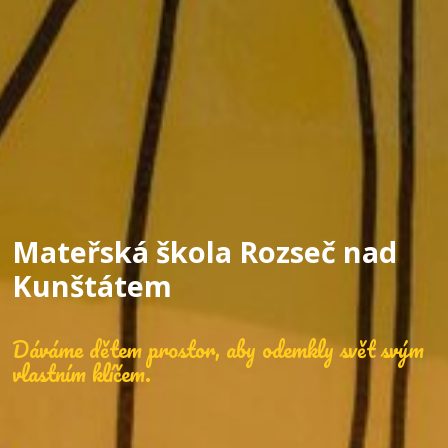
Mateřská škola Rozseč nad
Kunštátem
Dáváme dětem prostor, aby odemkly svět svým
vlastním klíčem.