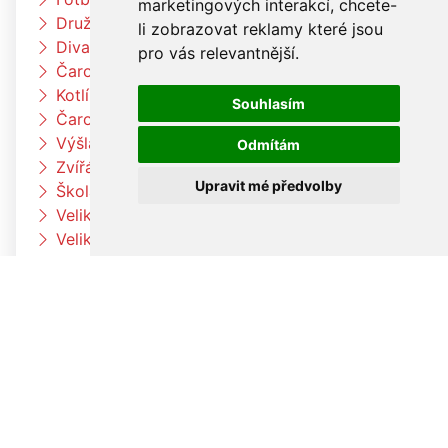
marketingových interakcí
,
chcete-
Družina vaří čínské nudle
li zobrazovat reklamy které jsou
Divadlo Radost
pro vás relevantnější
.
Čarodějnický týden u berušek
Kotlíkový guláš
Souhlasím
Čarodějnický týden u Čtyřlístků
Výšlap k Louce a k jelenům
Odmítám
Zvířátka na farmě
Upravit mé předvolby
Škola rytmu
Velikonoční pečení v družině
Velikonoční pečení
Výroba velikonočních dekorací a vajíček
Pleteme pomlázku
Paní zimo už jdi pryč
Jaro přišlo k nám
Otvíráme jarní bránu Čtyřlístků
Velikonoční tvoření v beruškách
Velikonoční tvoření ve Čtyřlístkách
Voláme jaro