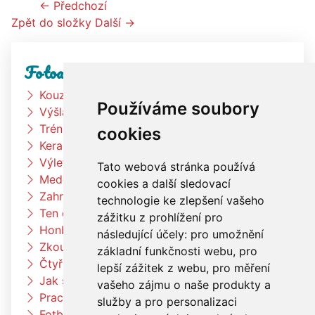
← Předchozí
Zpět do složky
Další →
Fotoalbum
Kouzelník
Používáme soubory
Výšlap k rybníku
Trénink na zahradě
cookies
Keramická dílna
Výlet Bongo
Tato webová stránka používá
Medové snídaně
cookies a další sledovací
Zahradní slavnost
technologie ke zlepšení vašeho
Ten dělá to a ten zas tohle
zážitku z prohlížení pro
Honba za pokladem
následující účely:
pro umožnění
Zkouším čím budu až vyrostu
základní funkčnosti webu
,
pro
Čtyřlístci na exkurzi v pekárně Kunštát
lepší zážitek z webu
,
pro měření
Jak si vědec Otík šel pro princeznu
vašeho zájmu o naše produkty a
Pracujeme na zahradě
služby a pro personalizaci
Fotbalový trénink