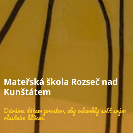
Mateřská škola Rozseč nad
Kunštátem
Dáváme dětem prostor, aby odemkly svět svým
vlastním klíčem.