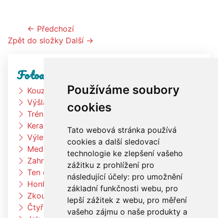
← Předchozí
Zpět do složky
Další →
Fotoalbum
Používáme soubory
Kouzelník
Výšlap k rybníku
cookies
Trénink na zahradě
Keramická dílna
Tato webová stránka používá
Výlet Bongo
cookies a další sledovací
Medové snídaně
technologie ke zlepšení vašeho
Zahradní slavnost
zážitku z prohlížení pro
Ten dělá to a ten zas tohle
následující účely:
pro umožnění
Honba za pokladem
základní funkčnosti webu
,
pro
Zkouším čím budu až vyrostu
lepší zážitek z webu
,
pro měření
Čtyřlístci na exkurzi v pekárně Kunštát
vašeho zájmu o naše produkty a