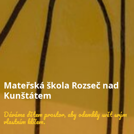
Mateřská škola Rozseč nad
Kunštátem
Dáváme dětem prostor, aby odemkly svět svým
vlastním klíčem.