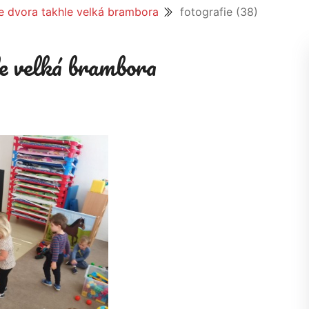
ze dvora takhle velká brambora
fotografie (38)
le velká brambora