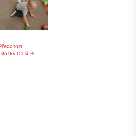
Předchozí
 složky
Další →