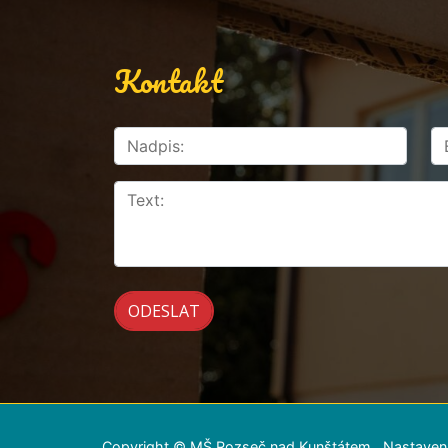
Kontakt
Copyright © MŠ Rozseč nad Kunštátem
Nastaven