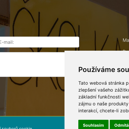
Ma
Ro
67
Používáme sou
Te
E-
Tato webová stránka po
zlepšení vašeho zážitku
základní funkčnosti w
zájmu o naše produkty 
interakcí
,
chcete-li zob
Souhlasím
Odmít
í souborů cookie