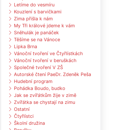
Letíme do vesmíru
Kouzlení s barvičkami
Zima přišla k nám
My Tři králové jdeme k vám
Sněhulák je panáček
Těšíme se na Vánoce
Lipka Brna
Vánoční tvoření ve Čtyřlístkách
Vánoční tvoření v beruškách
Společné tvoření V ZŠ
Autorské čtení PaeDr. Zdeněk Peša
Hudební program
Pohádka Boudo, budko
Jak se zvířátkům žije v zimě
Zvířátka se chystají na zimu
Ostatní
Čtyřlístci
Školní družina