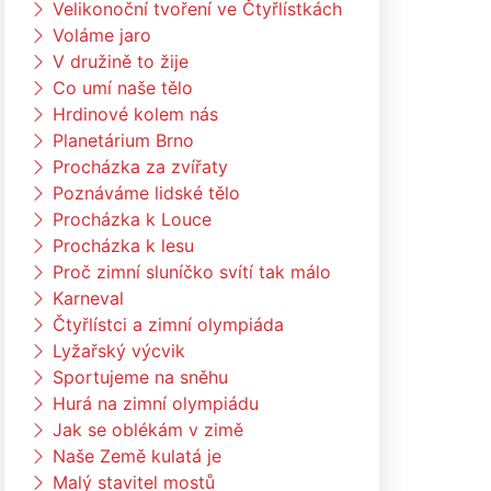
Velikonoční tvoření ve Čtyřlístkách
Voláme jaro
V družině to žije
Co umí naše tělo
Hrdinové kolem nás
Planetárium Brno
Procházka za zvířaty
Poznáváme lidské tělo
Procházka k Louce
Procházka k lesu
Proč zimní sluníčko svítí tak málo
Karneval
Čtyřlístci a zimní olympiáda
Lyžařský výcvik
Sportujeme na sněhu
Hurá na zimní olympiádu
Jak se oblékám v zimě
Naše Země kulatá je
Malý stavitel mostů