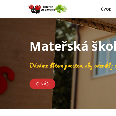
ÚVOD
Mateřská ško
Dáváme dětem prostor, aby odemkly s
O NÁS