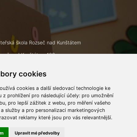
teřská škola Rozseč nad Kunštátem
zseč nad Kunštátem 133
9 73
bory cookies
lefon: +420 602 693 226
mail:
msrozsec@seznam.cz
užívá cookies a další sledovací technologie ke
 z prohlížení pro následující účely:
pro umožnění
ebu
,
pro lepší zážitek z webu
,
pro měření vašeho
a služby a pro personalizaci marketingových
razovat reklamy které jsou pro vás relevantnější
.
ám
Upravit mé předvolby