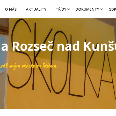
O NÁS
AKTUALITY
TŘÍDY
DOKUMENTY
GDP
la Rozseč nad Kun
vět svým vlastním klíčem.