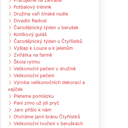
Pracujeme na zahradě
Fotbalový trénink
Družina vaří čínské nudle
Divadlo Radost
Čarodějnický týden u berušek
Kotlíkový guláš
Čarodějnický týden u Čtyřlístků
Výšlap k Louce a k jelenům
Zvířátka na farmě
Škola rytmu
Velikonoční pečení v družině
Velikonoční pečení
Výroba velikonočních dekorací a
vajíček
Pleteme pomlázku
Paní zimo už jdi pryč
Jaro přišlo k nám
Otvíráme jarní bránu Čtyřlístků
Velikonoční tvoření v beruškách