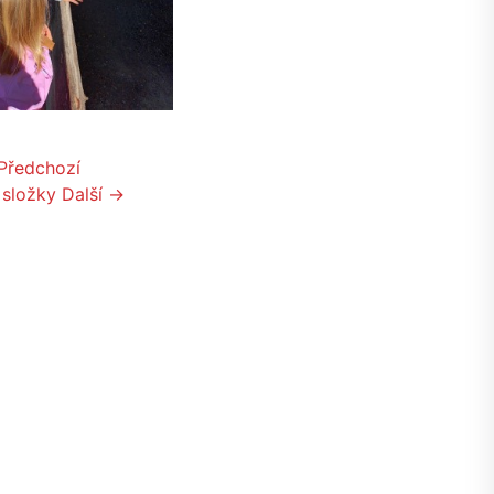
Předchozí
 složky
Další →