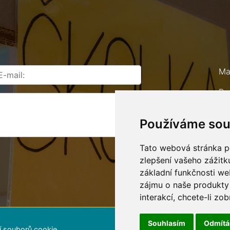
Ma
Ro
67
Používáme sou
Te
E-
Tato webová stránka po
zlepšení vašeho zážitku
základní funkčnosti w
zájmu o naše produkty 
interakcí
,
chcete-li zob
Souhlasím
Odmít
í souborů cookie