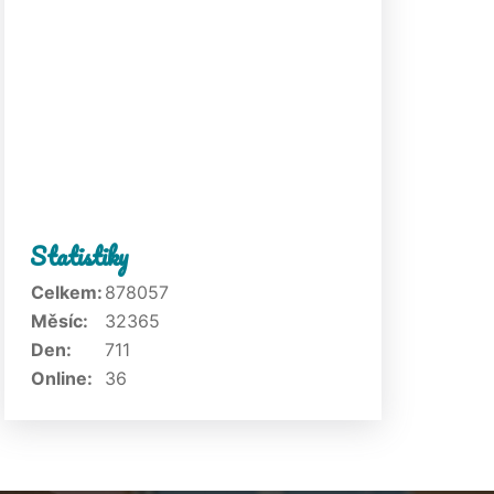
Statistiky
Celkem:
878057
Měsíc:
32365
Den:
711
Online:
36