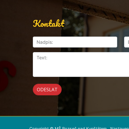
Kontakt
Copyright © MŠ Rozseč nad Kunštátem
Nastaven