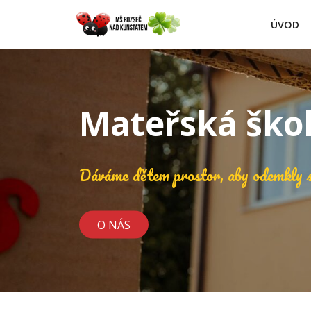
ÚVOD
Mateřská ško
Dáváme dětem prostor, aby odemkly s
O NÁS