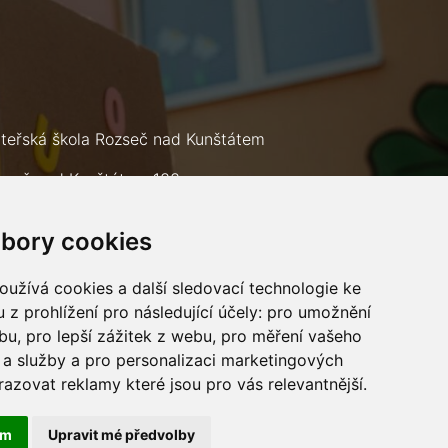
teřská škola Rozseč nad Kunštátem
zseč nad Kunštátem 133
9 73
bory cookies
lefon: +420 602 693 226
mail:
msrozsec@seznam.cz
užívá cookies a další sledovací technologie ke
 z prohlížení pro následující účely:
pro umožnění
ebu
,
pro lepší zážitek z webu
,
pro měření vašeho
a služby a pro personalizaci marketingových
razovat reklamy které jsou pro vás relevantnější
.
ám
Upravit mé předvolby