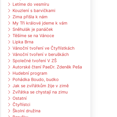
Letíme do vesmíru
Kouzlení s barvičkami
Zima přišla k nám
My Tři králové jdeme k vám
Sněhulák je panáček
Těšíme se na Vánoce
Lipka Brna
Vánoční tvoření ve Čtyřlístkách
Vánoční tvoření v beruškách
Společné tvoření V ZŠ
Autorské čtení PaeDr. Zdeněk Peša
Hudební program
Pohádka Boudo, budko
Jak se zvířátkům žije v zimě
Zvířátka se chystají na zimu
Ostatní
Čtyřlístci
Školní družina