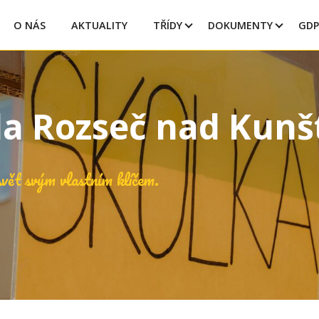
O NÁS
AKTUALITY
TŘÍDY
DOKUMENTY
GDP
la Rozseč nad Kun
vět svým vlastním klíčem.