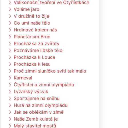
Velikonoční tvoření ve Čtyřlístkách
Voláme jaro
V družině to žije
Co umí naše tělo
Hrdinové kolem nás
Planetárium Brno
Procházka za zvířaty
Poznáváme lidské tělo
Procházka k Louce
Procházka k lesu
Proč zimní sluníčko svítí tak málo
Karneval
Čtyřlístci a zimní olympiáda
Lyžařský výcvik
Sportujeme na sněhu
Hurá na zimní olympiádu
Jak se oblékám v zimě
Naše Země kulatá je
Malý stavitel mostů