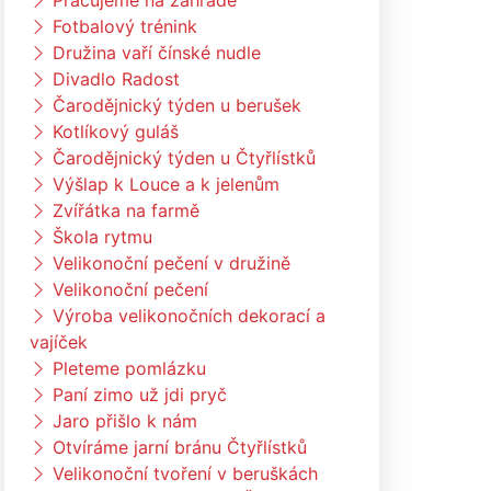
Pracujeme na zahradě
Fotbalový trénink
Družina vaří čínské nudle
Divadlo Radost
Čarodějnický týden u berušek
Kotlíkový guláš
Čarodějnický týden u Čtyřlístků
Výšlap k Louce a k jelenům
Zvířátka na farmě
Škola rytmu
Velikonoční pečení v družině
Velikonoční pečení
Výroba velikonočních dekorací a
vajíček
Pleteme pomlázku
Paní zimo už jdi pryč
Jaro přišlo k nám
Otvíráme jarní bránu Čtyřlístků
Velikonoční tvoření v beruškách