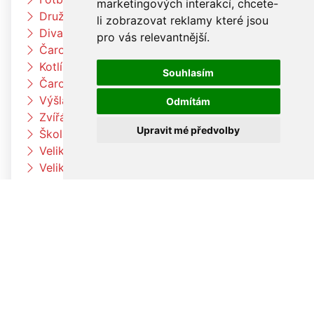
marketingových interakcí
,
chcete-
Družina vaří čínské nudle
li zobrazovat reklamy které jsou
Divadlo Radost
pro vás relevantnější
.
Čarodějnický týden u berušek
Kotlíkový guláš
Souhlasím
Čarodějnický týden u Čtyřlístků
Výšlap k Louce a k jelenům
Odmítám
Zvířátka na farmě
Upravit mé předvolby
Škola rytmu
Velikonoční pečení v družině
Velikonoční pečení
Výroba velikonočních dekorací a vajíček
Pleteme pomlázku
Paní zimo už jdi pryč
Jaro přišlo k nám
Otvíráme jarní bránu Čtyřlístků
Velikonoční tvoření v beruškách
Velikonoční tvoření ve Čtyřlístkách
Voláme jaro