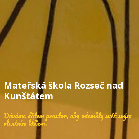
Mateřská škola Rozseč nad
Kunštátem
Dáváme dětem prostor, aby odemkly svět svým
vlastním klíčem.