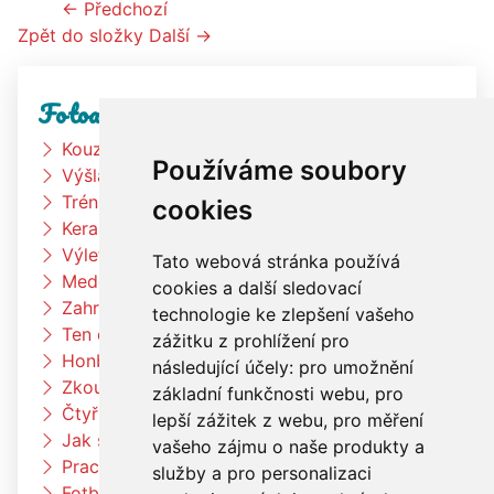
← Předchozí
Zpět do složky
Další →
Fotoalbum
Kouzelník
Používáme soubory
Výšlap k rybníku
Trénink na zahradě
cookies
Keramická dílna
Výlet Bongo
Tato webová stránka používá
Medové snídaně
cookies a další sledovací
Zahradní slavnost
technologie ke zlepšení vašeho
Ten dělá to a ten zas tohle
zážitku z prohlížení pro
Honba za pokladem
následující účely:
pro umožnění
Zkouším čím budu až vyrostu
základní funkčnosti webu
,
pro
Čtyřlístci na exkurzi v pekárně Kunštát
lepší zážitek z webu
,
pro měření
Jak si vědec Otík šel pro princeznu
vašeho zájmu o naše produkty a
Pracujeme na zahradě
služby a pro personalizaci
Fotbalový trénink