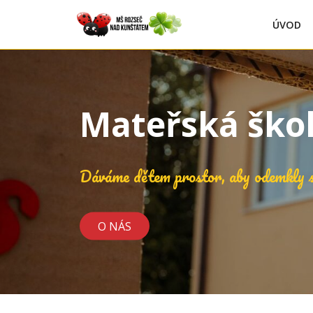
ÚVOD
Mateřská ško
Dáváme dětem prostor, aby odemkly s
O NÁS