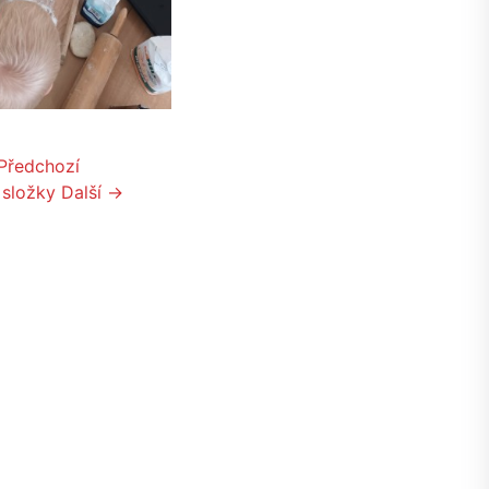
Předchozí
 složky
Další →