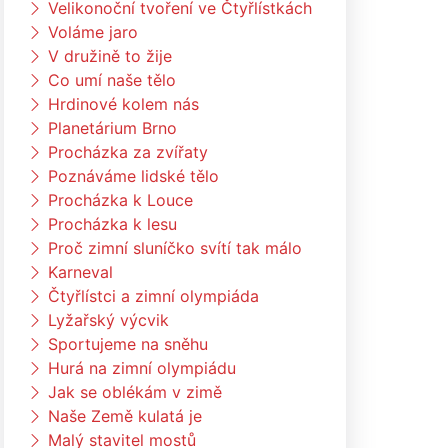
Velikonoční tvoření ve Čtyřlístkách
Voláme jaro
V družině to žije
Co umí naše tělo
Hrdinové kolem nás
Planetárium Brno
Procházka za zvířaty
Poznáváme lidské tělo
Procházka k Louce
Procházka k lesu
Proč zimní sluníčko svítí tak málo
Karneval
Čtyřlístci a zimní olympiáda
Lyžařský výcvik
Sportujeme na sněhu
Hurá na zimní olympiádu
Jak se oblékám v zimě
Naše Země kulatá je
Malý stavitel mostů