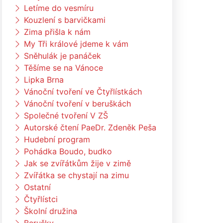
Letíme do vesmíru
Kouzlení s barvičkami
Zima přišla k nám
My Tři králové jdeme k vám
Sněhulák je panáček
Těšíme se na Vánoce
Lipka Brna
Vánoční tvoření ve Čtyřlístkách
Vánoční tvoření v beruškách
Společné tvoření V ZŠ
Autorské čtení PaeDr. Zdeněk Peša
Hudební program
Pohádka Boudo, budko
Jak se zvířátkům žije v zimě
Zvířátka se chystají na zimu
Ostatní
Čtyřlístci
Školní družina