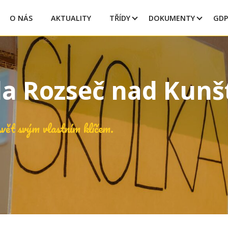
O NÁS
AKTUALITY
TŘÍDY
DOKUMENTY
GDP
la Rozseč nad Kun
vět svým vlastním klíčem.