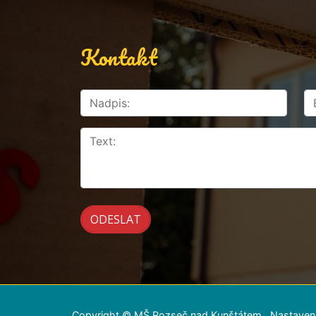
Kontakt
Copyright © MŠ Rozseč nad Kunštátem
Nastaven