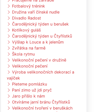
Pracujeme na zahradě
Fotbalový trénink
Družina vaří čínské nudle
Divadlo Radost
Čarodějnický týden u berušek
Kotlíkový guláš
Čarodějnický týden u Čtyřlístků
Výšlap k Louce a k jelenům
Zvířátka na farmě
Škola rytmu
Velikonoční pečení v družině
Velikonoční pečení
Výroba velikonočních dekorací a
vajíček
Pleteme pomlázku
Paní zimo už jdi pryč
Jaro přišlo k nám
Otvíráme jarní bránu Čtyřlístků
Velikonoční tvoření v beruškách