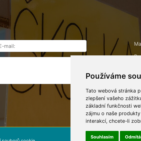
Ma
Ro
67
Používáme sou
Te
E-
Tato webová stránka po
zlepšení vašeho zážitku
základní funkčnosti w
zájmu o naše produkty 
interakcí
,
chcete-li zob
Souhlasím
Odmít
í souborů cookie