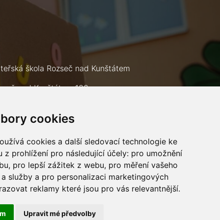
teřská škola Rozseč nad Kunštátem
zseč nad Kunštátem 133
9 73
bory cookies
lefon: +420 602 693 226
mail:
msrozsec@seznam.cz
užívá cookies a další sledovací technologie ke
 z prohlížení pro následující účely:
pro umožnění
ebu
,
pro lepší zážitek z webu
,
pro měření vašeho
a služby a pro personalizaci marketingových
razovat reklamy které jsou pro vás relevantnější
.
ám
Upravit mé předvolby