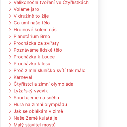
Velikonoční tvoření ve Čtyřlístkách
Voláme jaro
V družině to žije
Co umí naše tělo
Hrdinové kolem nás
Planetárium Brno
Procházka za zvířaty
Poznáváme lidské tělo
Procházka k Louce
Procházka k lesu
Proč zimní sluníčko svítí tak málo
Karneval
Čtyřlístci a zimní olympiáda
Lyžařský výcvik
Sportujeme na sněhu
Hurá na zimní olympiádu
Jak se oblékám v zimě
Naše Země kulatá je
Malý stavitel mostů