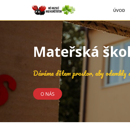
ÚVOD
Mateřská ško
Dáváme dětem prostor, aby odemkly s
O NÁS