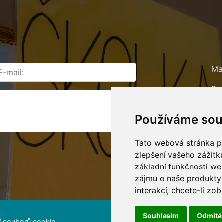
Ma
Ro
67
Používáme sou
Te
E-
Tato webová stránka po
zlepšení vašeho zážitku
základní funkčnosti w
zájmu o naše produkty 
interakcí
,
chcete-li zob
Souhlasím
Odmít
í souborů cookie