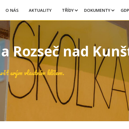
O NÁS
AKTUALITY
TŘÍDY
DOKUMENTY
GDP
la Rozseč nad Kun
vět svým vlastním klíčem.