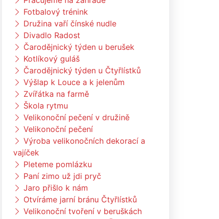
Pracujeme na zahradě
Fotbalový trénink
Družina vaří čínské nudle
Divadlo Radost
Čarodějnický týden u berušek
Kotlíkový guláš
Čarodějnický týden u Čtyřlístků
Výšlap k Louce a k jelenům
Zvířátka na farmě
Škola rytmu
Velikonoční pečení v družině
Velikonoční pečení
Výroba velikonočních dekorací a
vajíček
Pleteme pomlázku
Paní zimo už jdi pryč
Jaro přišlo k nám
Otvíráme jarní bránu Čtyřlístků
Velikonoční tvoření v beruškách