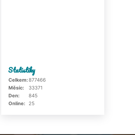
Statistiky
Celkem:
877466
Měsíc:
33371
Den:
845
Online:
25