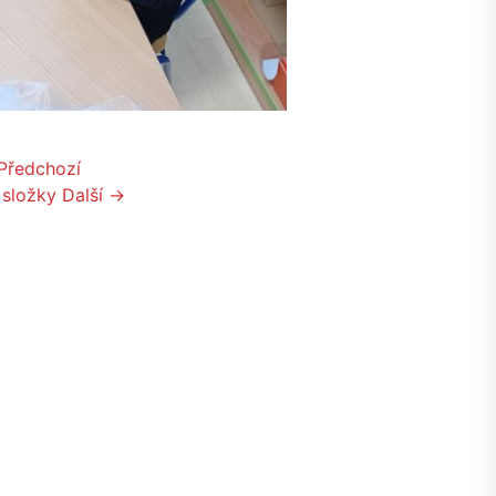
Předchozí
 složky
Další →