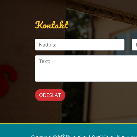
Kontakt
Copyright © MŠ Rozseč nad Kunštátem
Nastaven