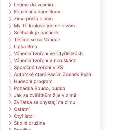
Letíme do vesmíru
Kouzlení s barvičkami
Zima přišla k nám
My Tři králové jdeme k vám
Sněhulák je panáček
Těšíme se na Vánoce
Lipka Brna
Vánoční tvoření ve Čtyřlístkách
Vánoční tvoření v beruškách
Společné tvoření V ZŠ
Autorské čtení PaeDr. Zdeněk Peša
Hudební program
Pohádka Boudo, budko
Jak se zvířátkům žije v zimě
Zvířátka se chystají na zimu
Ostatní
Čtyřlístci
Školní družina