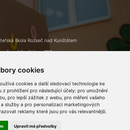
teřská škola Rozseč nad Kunštátem
zseč nad Kunštátem 133
9 73
bory cookies
lefon: +420 602 693 226
mail:
msrozsec@seznam.cz
užívá cookies a další sledovací technologie ke
 z prohlížení pro následující účely:
pro umožnění
ebu
,
pro lepší zážitek z webu
,
pro měření vašeho
a služby a pro personalizaci marketingových
razovat reklamy které jsou pro vás relevantnější
.
ám
Upravit mé předvolby